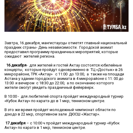
Завтра, 16 декабря, мангистаусцы отметят главный национальный
праздник страны- День независимости. Городской акимат
предоставил программу праздничных мероприятий, которые
ожидают жителей региона.
16 декабря
- для жителей и гостей Актау состоятся юбилейные
концерты, которые пройдут одновременно в ТЦ «Достык» в 26
микрорайоне, ТРК «Актау» с 11:00 до 13:00, а также на площади
Астана у здании городского акимата в 4 микрорайоне с 11: 00 до
13:00 и вечером с 18:30 до 22:00, а по окончанию которого
жители смогут увидеть праздничный фейерверк.
В 10:00 - для любителей спорта пройдет международный турнир
«Кубок Актау» по каратэ-до в 1 мкр, теннисном центре.
В это же время пройдет молодежный чемпионат области по
дзюдо в 22 мкр, спортивном зале ДЮСШ «Жастар».
17 декабря
– с 10:00 ч пройдет международный турнир «Кубок
Актау» по каратэ в 1 мкр, теннисном центре.