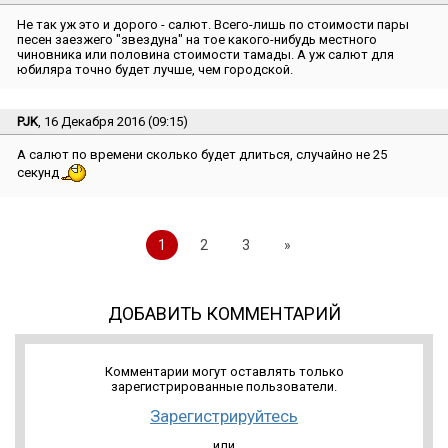
Не так уж это и дорого - салют. Всего-лишь по стоимости пары
песен заезжего ″звездуна″ на тое какого-нибудь местного
чиновника или половина стоимости тамады. А уж салют для
юбиляра точно будет лучше, чем городской.
PJK
, 16 Декабря 2016 (09:15)
А салют по времени сколько будет длиться, случайно не 25
секунд
1
2
3
»
ДОБАВИТЬ КОММЕНТАРИЙ
Комментарии могут оставлять только
зарегистрированные пользователи.
Зарегистрируйтесь
или