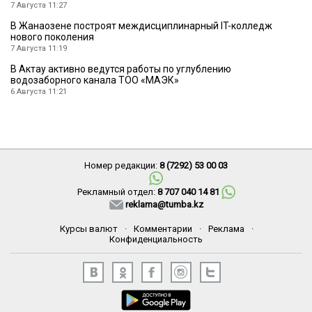
7 Августа 11:27
В Жанаозене построят междисциплинарный IT-колледж
нового поколения
7 Августа 11:19
В Актау активно ведутся работы по углублению
водозаборного канала ТОО «МАЭК»
6 Августа 11:21
Номер редакции:
8 (7292) 53 00 03
Рекламный отдел:
8 707 040 14 81
reklama@tumba.kz
Курсы валют
·
Комментарии
·
Реклама
·
Конфиденциальность