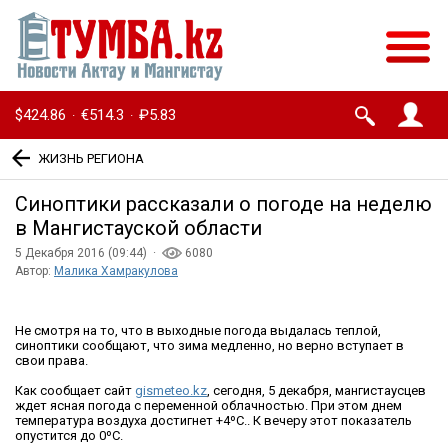
$424.86
€514.3
₽5.83
·
·
ЖИЗНЬ РЕГИОНА
Синоптики рассказали о погоде на неделю
в Мангистауской области
5 Декабря 2016 (09:44) ·
6080
Автор:
Малика Хамракулова
Не смотря на то, что в выходные погода выдалась теплой,
синоптики сообщают, что зима медленно, но верно вступает в
свои права.
Как сообщает сайт
gismeteo.kz
, сегодня, 5 декабря, мангистаусцев
ждет ясная погода с переменной облачностью. При этом днем
температура воздуха достигнет +4ºС.. К вечеру этот показатель
опустится до 0ºС.