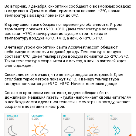
Во вторник, 7 декабря, синоптики сообщают о возможных осадках
в виде снега. Днем столбик термометра покажет +2ºС, ночью
температура воздуха понизится до 0ºС.
В среду синоптики обещают о переменную облачность. Утром
термометр покажет +5 ºС…+3ºС. Днем температура воздуха
составит +7ºС, к вечеру мангистаусцам стоит ожидать
температуру воздуха +6ºС…+4ºС, а ночью +3ºС...-1ºС.
В четверг утром синоптики сайта Accuweather.com обещают
небольшую изморось и ледяной дождь. Температура воздуха
составит 0ºС.. Днем температура воздуха понизится до -2ºС…-3ºС.
Такая температура сохранится и к вечеру, а ночью жителей ждет
снег с дождем.
Специалисты отмечают, что пятница выдастся ветреной. Днем
столбики термометров покажут +2 ºС. К вечеру температура
воздуха повысится до +3 ºС…+5 ºС. Ночью возможен дождь.
Согласно прогнозам синоптиков, неделя обещает быть
дождливой. Редакция газеты «Тумба» напоминает своим читателям
о необходимости одеваться теплее и, не смотря на погоду, желает
сохранять позитивный настрой.