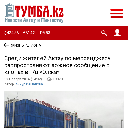
$424.86
€514.3
₽5.83
·
·
ЖИЗНЬ РЕГИОНА
Среди жителей Актау по мессенджеру
распространяют ложное сообщение о
клопах в т/ц «Олжа»
19 Ноября 2016 (14:02) ·
19878
Автор:
Айнур Кемалова