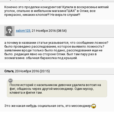
Конечно это проделки конкурентов! Купили в воскресенье мягкий
уголок, спальню в мебельном магазине″ШАХ″ в Олже, все
прекрасно, никаких клопов!!! Не верьте слухам!!!
salom123
, 21 Ноября 2016 (08:54)
а почему в названии статьи указывается, что сообщение ложное?
было проведено расследование, которое выявило ложность?
заявление вроде только было подано, расследования еще не
было. редакция явно на стороне Олжи. был там пару раз в
зоомагазине. обычная барахолка под крышей.
Ольга
, 20 Ноября 2016 (20:15)
После историй с насильником девочки удалила вотсап на
фиг, общаюсь через другой мессенджер. Один мусор,
клевета и фигня там.
Это же какая-нибудь социальная сеть, это мессенджер