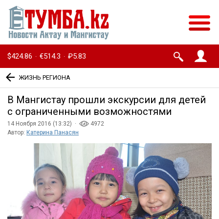
$424.86
€514.3
₽5.83
·
·
ЖИЗНЬ РЕГИОНА
В Мангистау прошли экскурсии для детей
с ограниченными возможностями
14 Ноября 2016 (13:32) ·
4972
Автор:
Катерина Панасян