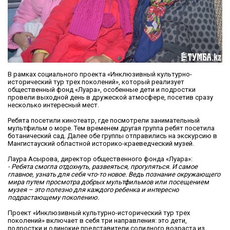
В рамках социального проекта «Инклюзивный культурно-
исторический тур трех поколений», который реализует
общественный фонд «Луара», особенные дети и подростки
провели выходной день в дружеской атмосфере, посетив сразу
несколько интересный мест.
Ребята посетили кинотеатр, где посмотрели занимательный
мультфильм о море. Тем временем другая группа ребят посетила
ботанический сад. Далее обе группы отправились на экскурсию в
Мангистауский областной историко-краеведческий музей.
Лаура Асырова, директор общественного фонда «Луара»:
- Ребята смогла отдохнуть, развеяться, прогуляться. И самое
главное, узнать для себя что-то новое. Ведь познание окружающего
мира путем просмотра добрых мультфильмов или посещением
музея – это полезно для каждого ребенка и интересно
подрастающему поколению.
Проект «Инклюзивный культурно-исторический тур трех
поколений» включает в себя три направления: это дети,
подростки и одинокие представители солидного возраста из