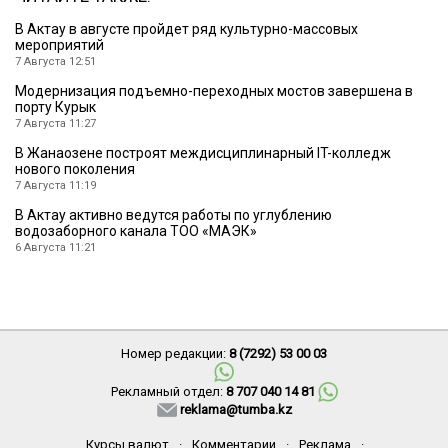
В Актау в августе пройдет ряд культурно-массовых
мероприятий
7 Августа 12:51
Модернизация подъемно-переходных мостов завершена в
порту Курык
7 Августа 11:27
В Жанаозене построят междисциплинарный IT-колледж
нового поколения
7 Августа 11:19
В Актау активно ведутся работы по углублению
водозаборного канала ТОО «МАЭК»
6 Августа 11:21
Номер редакции:
8 (7292) 53 00 03
Рекламный отдел:
8 707 040 14 81
reklama@tumba.kz
Курсы валют
·
Комментарии
·
Реклама
·