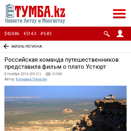
$424.86
€514.3
₽5.83
·
·
ЖИЗНЬ РЕГИОНА
Российская команда путешественников
представила фильм о плато Устюрт
8 Ноября 2016 (09:21) ·
31580
Автор:
Катерина Панасян