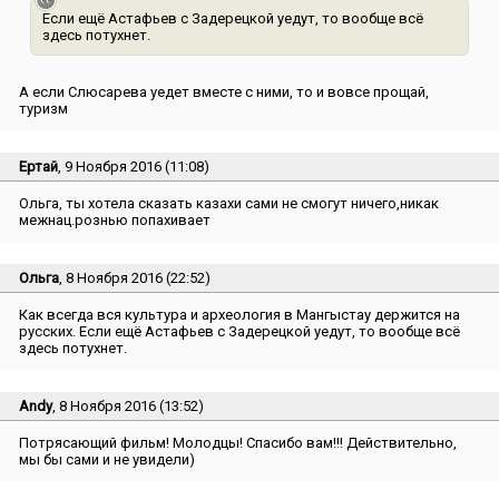
Если ещё Астафьев с Задерецкой уедут, то вообще всё
здесь потухнет.
А если Слюсарева уедет вместе с ними, то и вовсе прощай,
туризм
Ертай
, 9 Ноября 2016 (11:08)
Ольга, ты хотела сказать казахи сами не смогут ничего,никак
межнац.рознью попахивает
Ольга
, 8 Ноября 2016 (22:52)
Как всегда вся культура и археология в Мангыстау держится на
русских. Если ещё Астафьев с Задерецкой уедут, то вообще всё
здесь потухнет.
Andy
, 8 Ноября 2016 (13:52)
Потрясающий фильм! Молодцы! Спасибо вам!!! Действительно,
мы бы сами и не увидели)