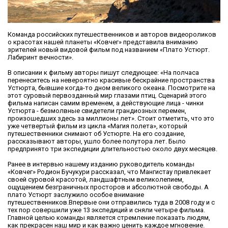
Команда российских путешественников и авторов видеороликов
о красотах нашей планеты «Ковчег» представила вниманию
зрителей новый видовой фильм под названием «Плато Устюрт.
Лабиринт вечности».
В описании к фильму авторы пишут следующее: «На полчаса
перенеситесь на невероятно красивые бескрайние пространства
Устюрта, бывшие когда-то дном великого океана. Посмотрите на
этот суровый первозданный мир глазами птиц. Сценарий этого
фильма написан самим временем, а действующие лица - чинки
Устюрта - безмолвные свидетели грандиозных перемен,
произошедших здесь за миллионы лет». Стоит отметить, что это
уже четвертый фильм из цикла «Магия полета», который
путешественники снимают об Устюрте. На его создание,
рассказывают авторы, ушло более полутора лет. Было
предпринято три экспедиции длительностью около двух месяцев.
Ранее в интервью нашему изданию руководитель команды
«Ковчег» Родион Бучукури рассказал, что Мангистау привлекает
своей суровой красотой, ландшафтным великолепием,
ощущением безграничных просторов и абсолютной свободы. А
плато Устюрт заслужило особое внимание
путешественников.Впервые они отправились туда в 2008 году и с
тех пор совершили уже 13 экспедиций и сняли четыре фильма.
Главной целью команды является стремление показать людям,
как прекрасен наш мир и как важно ценить каждое мгновение.