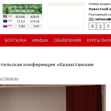
Номер редак
Курс валют в Актау
Новостной от
на
06/08/2026
Рекламный от
424.86
428.61
reklama@
514.3
519.05
5.83
6.01
БОЛТАЛКА
АФИША
ОБЪЯВЛЕНИЯ
КУРСЫ ВАЛ
ительская конференция «Казахстанские
а Панасян