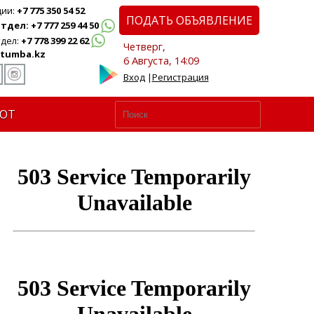
ции:
+7 775 350 54 52
ПОДАТЬ ОБЪЯВЛЕНИЕ
дел: +7 777 259 44 50
дел:
+7 778 399 22 62
Четверг,
tumba.kz
6 Августа, 14:09
Вход
|
Регистрация
ЮТ