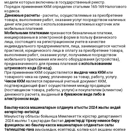
модели которых включены в государственный реестр.
Порядок применения ККМ определен статьями 165-169 Налогового
кодекса.
Денежные расчеты
- расчеты, осуществляемые за приобретение
товара, выполнение работ, оказание услуг посредством наличных
денег или расчетов с использованием платежных карточек или
мобильных платежей.
Мобильными платежами
признаются безналичные платежи,
инициированные в электронной форме в пользу физического
лица, состоящего на регистрационном учете в качестве
индивидуального предпринимателя, лица, занимающегося частной
практикой, юридического лица в оплату за приобретение товара,
выполнение работ, оказание услуг, получаемые посредством
мобильного приложения или иного оборудования (устройства),
предназначенного для приема платежей
с использованием
штрихового кода (Qr-код).
При применении ККМ осуществляется
выдача чека ККМ
или
товарного чека на сумму, уплаченную за товар, работу, услугу.
Чеком ККМ
является первичный учетный документ ККМ,
подтверждающий факт осуществления между продавцом
(поставщиком товара, работы, услуги) и покупателем (клиентом)
денежного расчета, выданный
в бумажном виде либо в
электронном виде.
Бақылау-касса машиналарын қолдануға қатысты 2024 жылы қандай
өзгерістер енгізілді
Маңғыстау облысы бойынша Мемлекеттік кірістер департаменті
2024 жылғы 1 қаңтардан бастап
деректерді тіркеу немесе беру
функциясы жоқ бақылау-касса машиналарын қолданатын салық
төлеушілер ғана
ауысымдық есептерді, қолма-қол ақшаны есепке