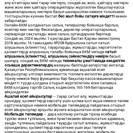
алу кітаптары мен тауар чектерін, сондай-ақ жою, қайтару чектерін
және жою мен қайтару операциялары жүргізілген бақылау-касса
машиналарының чектерін басып шығарылған немесе толығымен
толтырылған күнінен бастап
бес жыл бойы сақтауға міндетті
екенін
хабарлайды.
Онлайн-БКМ қолданатын салық төлеушілер бойынша барлық
есептер мен чектер Фискалдық деректер операторларының
серверінде сақталады және салық органдарына беріледі.
Сондай-ақ 2024 жылғы 1 қаңтардан бастап Қаржы министрінің
2018 жылғы 16 тамыздағы №208 бұйрығына сатып сатып
алушының (клиенттің), тауарларды, жұмыстарды, көрсетілетін
қызметтерді алушының талабы бойынша БКМ чегінде
сатып
алушының (клиенттің), алушының сәйкестендіру нөмірін
басып
шығару, сондай-ақ БКМ чегінде
техникалық құжаттамада көзделген
қосымша деректемелердің
мазмұны бөлігінде өзгерістер енгізілді.
Қазақстан Республикасының аумағында ақшалай есеп
айырысулар үлгілері мемлекеттік тізілімге енгізілген деректерді
тіркеу немесе беру функциясы бар бақылау-касса машиналарын
міндетті түрде қолдана отырып жүргізілетінін еске саламыз.
БКМ қолдану тәртібі Салық кодексінің 165-169-баптарында
айқындалған.
Ақшалай есеп айырысулар
– тауар сатып алу, жұмыстарды
орындау, қызметтерді көрсету үшін қолма-қол ақша немесе төлем
карточкаларын немесе мобильдік төлемдерді пайдалана отырып
есеп айырысулар арқылы жүзеге асырылатын есеп айырысулар.
Мобильдік төлемдер
– дара кәсіпкер ретінде тіркеу есебінде
тұрған жеке тұлғаның, жеке практикамен айналысатын адамның,
заңды тұлғаның пайдасына тауарды сатып алғаны, жұмыстарды
орындағаны, қызметтерді көрсеткені үшін ақы төлеуге
электрондық нысанда бастамашылық жасалған, мобильдік