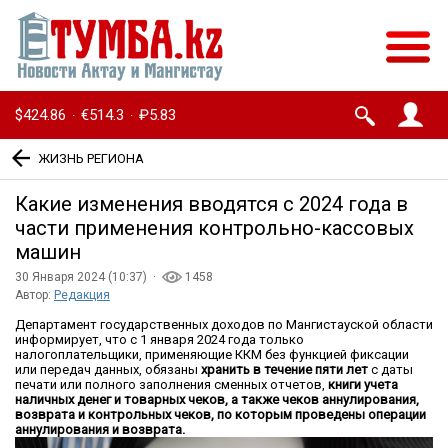
$424.86
€514.3
₽5.83
·
·
ЖИЗНЬ РЕГИОНА
Какие изменения вводятся с 2024 года в
части применения контрольно-кассовых
машин
30 Января 2024 (10:37) ·
1458
Автор:
Редакция
Департамент государственных доходов по Мангистауской области
информирует, что с 1 января 2024 года только
налогоплательщики, применяющие ККМ без функцией фиксации
или передач данных, обязаны
хранить
в течение пяти лет
с даты
печати или полного заполнения сменных отчетов,
книги учета
наличных денег и товарных чеков, а также чеков аннулирования,
возврата и контрольных чеков, по которым проведены операции
аннулирования и возврата.