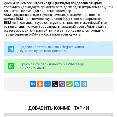
қосымша немесе
штрих кодты (Qr коды) пайдалана отырып
,
төлемдер қабылдауға арналған өзге де жабдық (құрылғы) арқылы
алынатын қолма-қол ақшасыз төлемдер.
БКМ қолданған кезде тауарға, жұмысқа, қызметке төленген
сомаға БКМ чегін немесе тауар чегін беру жүзеге асырылады.
БКМ чегі
- сатушы (тауарды, жұмысты, қызметті жеткізуші) мен
сатып алушы (клиент) арасындағы ақшалай есеп айырысудың
жүзеге асу фактісін растайтын қағаз түрінде не электрондық
түрде берілген БКМ-ның бастапқы есеп құжаты.
Подписывайтесь на наш Telegram канал -
будьте в курсе всех новостей
Присылайте свои новости на WhatsApp
+7 777 259 44 50
ДОБАВИТЬ КОММЕНТАРИЙ