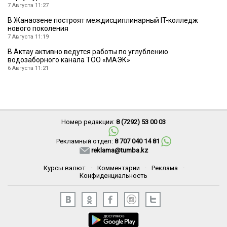
7 Августа 11:27
В Жанаозене построят междисциплинарный IT-колледж
нового поколения
7 Августа 11:19
В Актау активно ведутся работы по углублению
водозаборного канала ТОО «МАЭК»
6 Августа 11:21
Номер редакции:
8 (7292) 53 00 03
Рекламный отдел:
8 707 040 14 81
reklama@tumba.kz
Курсы валют
·
Комментарии
·
Реклама
·
Конфиденциальность