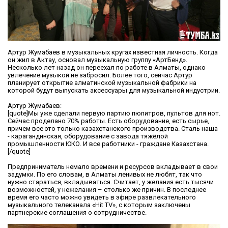
Артур Жумабаев в музыкальных кругах известная личность. Когда
он жил в Актау, основал музыкальную группу «АртБенд».
Несколько лет назад он переехал по работе в Алматы, однако
увлечение музыкой не забросил. Более того, сейчас Артур
планирует открытие алматинской музыкальной фабрики на
которой будут выпускать аксессуары для музыкальной индустрии.
Артур Жумабаев:
[quote]Мы уже сделали первую партию пюпитров, пультов для нот.
Сейчас проделано 70% работы. Есть оборудование, есть сырье,
причем все это только казахстанского производства. Сталь наша
- карагандинская, оборудование с завода тяжёлой
промышленности ЮКО. И все работники - граждане Казахстана.
[/quote]
Предприниматель немало времени и ресурсов вкладывает в свои
задумки. По его словам, в Алматы ленивых не любят, так что
нужно стараться, вкладываться. Считает, у желания есть тысячи
возможностей, у нежелания – столько же причин. В последнее
время его часто можно увидеть в эфире развлекательного
музыкального телеканала «Hit TV», с которым заключены
партнерские соглашения о сотрудничестве.