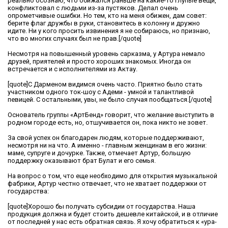
реально осознаю, что обижался раньше на какие-то глупые вещи,
конфликтовал с людьми из-за пустяков. Делал очень
опрометчивые ошибки. Но тем, кто на меня обижен, дам совет:
берите флаг дружбы в руки, становитесь в колонну и дружно
идите. Ни у кого просить извинения я не собираюсь, но признаю,
что во многих случаях был не прав.[/quote]
Несмотря на повышенный уровень сарказма, у Артура немало
друзей, приятелей и просто хороших знакомых. Иногда он
встречается и с исполнителями из Актау.
[quote]С Дарменом видимся очень часто. Приятно было стать
участником одного ток-шоу с Адеми - умной и талантливой
певицей. С остальными, увы, не было случая пообщаться.[/quote]
Основатель группы «АртБенд» говорит, что желание выступить в
родном городе есть, но, отшучивается он, пока никто не зовет.
За свой успех он благодарен людям, которые поддерживают,
несмотря ни на что. А именно - главным женщинам в его жизни:
маме, супруге и дочурке. Также, отмечает Артур, большую
поддержку оказывают брат Булат и его семья.
На вопрос о том, что еще необходимо для открытия музыкальной
фабрики, Артур честно отвечает, что не хватает поддержки от
государства:
[quote]Хорошо бы получать субсидии от государства. Наша
продукция должна и будет стоить дешевле китайской, и в отличие
от последней у нас есть обратная связь. Я хочу обратиться к «ура-