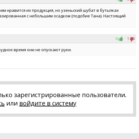
моим нравится их продукция, но узеньский шубат в бутылках
газированная с небольшим осадком (подобие Тана). Настоящий
0
1
рудное время они не опускают руки.
лько зарегистрированные пользователи.
сь
или
войдите в систему