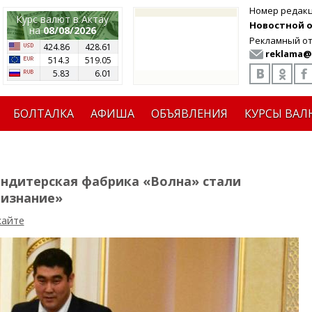
Номер редак
Курс валют в Актау
Новостной от
на
08/08/2026
Рекламный от
424.86
428.61
reklama@
514.3
519.05
5.83
6.01
БОЛТАЛКА
АФИША
ОБЪЯВЛЕНИЯ
КУРСЫ ВАЛ
ндитерская фабрика «Волна» стали
ризнание»
кайте