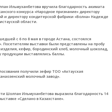
лпан Ильмуханбетова вручила благодарность акимата
анского конкурса «Народное признание» директору
ой и директору кондитерской фабрики «Волна» Надежде
истауской области.
шедшей с 6 по 8 мая в городе Астана, состоялся
». Посетителям выставки были представлены на пробу
 изделия, кефир, бородинский хлеб, молочный шоколад,
у продукции выставлялись баллы.
лосования получили зефир ТОО «Актауская
анаозенский молочный завод».
ти Шолпан Ильмуханбетова выразила благодарность 14
ыставке «Сделано в Казахстане».