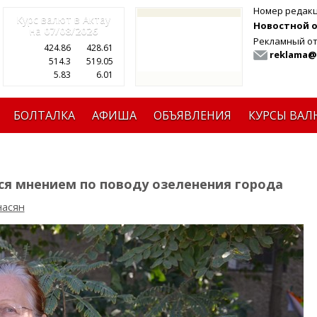
Номер редак
Курс валют в Актау
Новостной от
на
07/08/2026
Рекламный от
424.86
428.61
reklama@
514.3
519.05
5.83
6.01
БОЛТАЛКА
АФИША
ОБЪЯВЛЕНИЯ
КУРСЫ ВАЛ
ся мнением по поводу озеленения города
насян