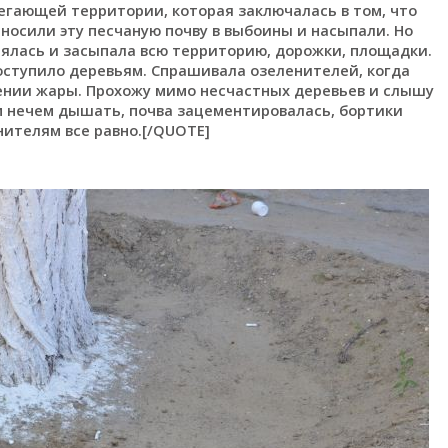
егающей территории, которая заключалась в том, что
носили эту песчаную почву в выбоины и насыпали. Но
нялась и засыпала всю территорию, дорожки, площадки.
оступило деревьям. Спрашивала озеленителей, когда
лении жары. Прохожу мимо несчастных деревьев и слышу
им нечем дышать, почва зацементировалась, бортики
нителям все равно.[/QUOTE]