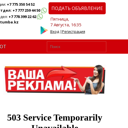
ции:
+7 775 350 54 52
ПОДАТЬ ОБЪЯВЛЕНИЕ
дел: +7 777 259 44 50
дел:
+7 778 399 22 62
Пятница,
tumba.kz
7 Августа, 16:35
Вход
|
Регистрация
ЮТ