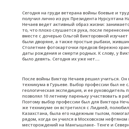
Сегодня на груди ветерана войны боевые и тру
получил лично из рук Президента Нурсултана Н
Нечаев ведет активный образ жизни: занимаетс
то, что плохо слушается рука, после перенесен
вместе с дочерью Ольгой Викторовной изучает г
были дворяне, а также простые рыбаки, жившие
Столетние фотокарточки предков бережно храня
даты рождения и смерти родных. К слову, у Вик
было девять. Сегодня их уже нет….
После войны Виктор Нечаев решил учиться. Он 
техникума в Гурьеве. Выбор профессии был не 
геологическая экспедиция, и ее руководитель 
позволял 10 летнему пареньку участвовать в ра
Поэтому выбор профессии был для Виктора Неча
же техникуме он встретился с Лидией, полюбил 
Казахстана, была его надежным тылом, помогал
рядом, когда он учился в Московском нефтяном
месторождений на Мангышлаке- Тенге и Северн