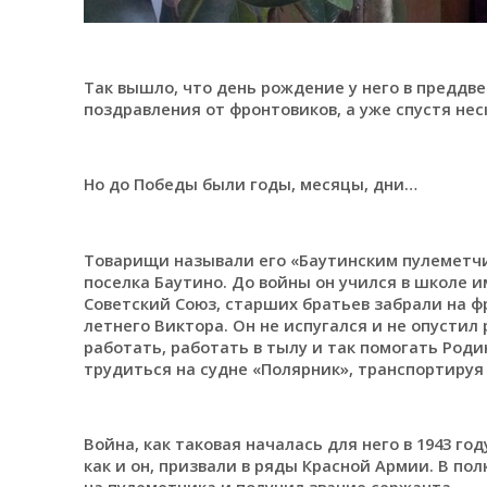
Так вышло, что день рождение у него в преддве
поздравления от фронтовиков, а уже спустя нес
Но до Победы были годы, месяцы, дни…
Товарищи называли его «Баутинским пулеметчик
поселка Баутино. До войны он учился в школе и
Советский Союз, старших братьев забрали на фр
летнего Виктора. Он не испугался и не опустил 
работать, работать в тылу и так помогать Роди
трудиться на судне «Полярник», транспортируя
Война, как таковая началась для него в 1943 го
как и он, призвали в ряды Красной Армии. В по
на пулеметчика и получил звание сержанта.