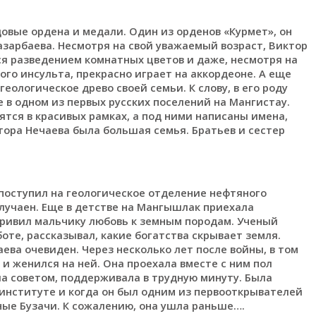
довые ордена и медали. Один из орденов «Курмет», он
азарбаева. Несмотря на свой уважаемый возраст, Виктор
я разведением комнатных цветов и даже, несмотря на
ного инсульта, прекрасно играет на аккордеоне. А еще
еологическое древо своей семьи. К слову, в его роду
 в одном из первых русских поселений на Мангистау.
тся в красивых рамках, а под ними написаны имена,
тора Нечаева была большая семья. Братьев и сестер
поступил на геологическое отделение нефтяного
случаен. Еще в детстве на Мангышлак приехала
привил мальчику любовь к земным породам. Ученый
боте, рассказывал, какие богатства скрывает земля.
ева очевиден. Через несколько лет после войны, в том
и женился на ней. Она проехала вместе с ним пол
а советом, поддерживала в трудную минуту. Была
 институте и когда он был одним из первооткрывателей
ые Бузачи. К сожалению, она ушла раньше….