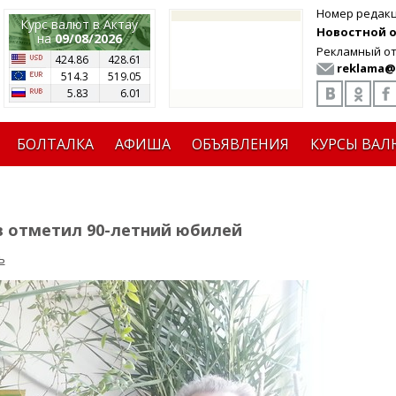
Номер редак
Курс валют в Актау
Новостной от
на
09/08/2026
Рекламный от
424.86
428.61
reklama@
514.3
519.05
5.83
6.01
БОЛТАЛКА
АФИША
ОБЪЯВЛЕНИЯ
КУРСЫ ВАЛ
в отметил 90-летний юбилей
ь