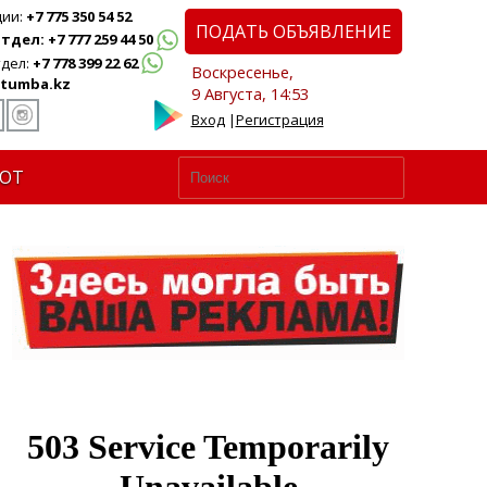
ции:
+7 775 350 54 52
ПОДАТЬ ОБЪЯВЛЕНИЕ
дел: +7 777 259 44 50
дел:
+7 778 399 22 62
Воскресенье,
tumba.kz
9 Августа, 14:53
Вход
|
Регистрация
ЮТ