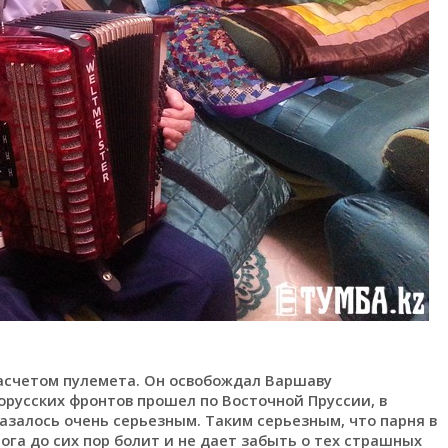
асчетом пулемета. Он освобождал Варшаву
лорусских фронтов прошел по Восточной Пруссии, в
азалось очень серьезным. Таким серьезным, что парня в
ога до сих пор болит и не дает забыть о тех страшных