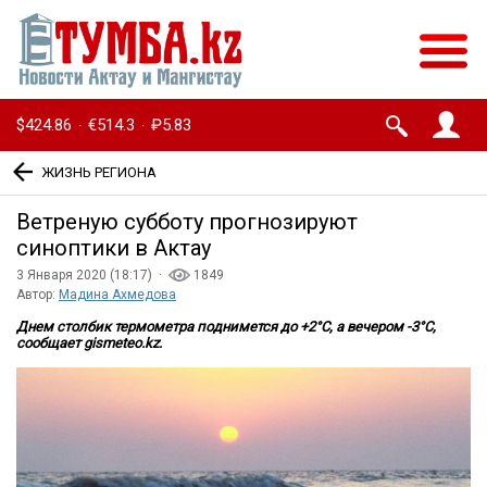
$424.86
€514.3
₽5.83
·
·
ЖИЗНЬ РЕГИОНА
Ветреную субботу прогнозируют
синоптики в Актау
3 Января 2020 (18:17) ·
1849
Автор:
Мадина Ахмедова
Днем столбик термометра поднимется до +2°C, а вечером -3°C,
сообщает gismeteo.kz.