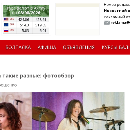
Номер редак
Курс валют в Актау
Новостной от
на
08/08/2026
Рекламный от
424.86
428.61
reklama@
514.3
519.05
5.83
6.01
БОЛТАЛКА
АФИША
ОБЪЯВЛЕНИЯ
КУРСЫ ВАЛ
 такие разные: фотообзор
рошенко