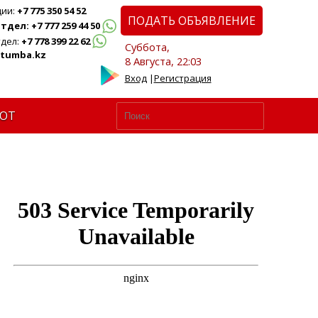
ции:
+7 775 350 54 52
ПОДАТЬ ОБЪЯВЛЕНИЕ
дел: +7 777 259 44 50
дел:
+7 778 399 22 62
Суббота,
tumba.kz
8 Августа, 22:03
Вход
|
Регистрация
ЮТ