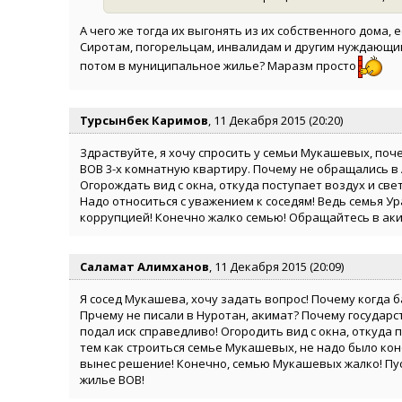
А чего же тогда их выгонять из их собственного дома, 
Сиротам, погорельцам, инвалидам и другим нуждающимс
потом в муниципальное жилье? Маразм просто
Турсынбек Каримов
, 11 Декабря 2015 (20:20)
Здраствуйте, я хочу спросить у семьи Мукашевых, поч
ВОВ 3-х комнатную квартиру. Почему не обращались в 
Огорождать вид с окна, откуда поступает воздух и све
Надо относиться с уважением к соседям! Ведь семья Ур
коррупцией! Конечно жалко семью! Обращайтесь в аки
Саламат Алимханов
, 11 Декабря 2015 (20:09)
Я сосед Мукашева, хочу задать вопрос! Почему когда б
Прчему не писали в Нуротан, акимат? Почему государс
подал иск справедливо! Огородить вид с окна, откуда 
тем как строиться семье Мукашевых, не надо было кон
вынес решение! Конечно, семью Мукашевых жалко! Пус
жилье ВОВ!