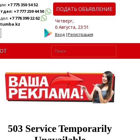
ции:
+7 775 350 54 52
ПОДАТЬ ОБЪЯВЛЕНИЕ
дел: +7 777 259 44 50
дел:
+7 778 399 22 62
Четверг,
tumba.kz
6 Августа, 23:51
Вход
|
Регистрация
ЮТ