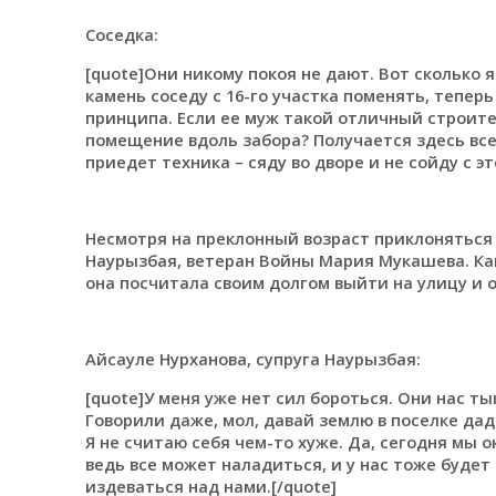
Соседка:
[quote]Они никому покоя не дают. Вот сколько 
камень соседу с 16-го участка поменять, теперь
принципа. Если ее муж такой отличный строите
помещение вдоль забора? Получается здесь все 
приедет техника – сяду во дворе и не сойду с эт
Несмотря на преклонный возраст приклоняться
Наурызбая, ветеран Войны Мария Мукашева. Ка
она посчитала своим долгом выйти на улицу и 
Айсауле Нурханова, супруга Наурызбая:
[quote]У меня уже нет сил бороться. Они нас т
Говорили даже, мол, давай землю в поселке дад
Я не считаю себя чем-то хуже. Да, сегодня мы 
ведь все может наладиться, и у нас тоже будет
издеваться над нами.[/quote]