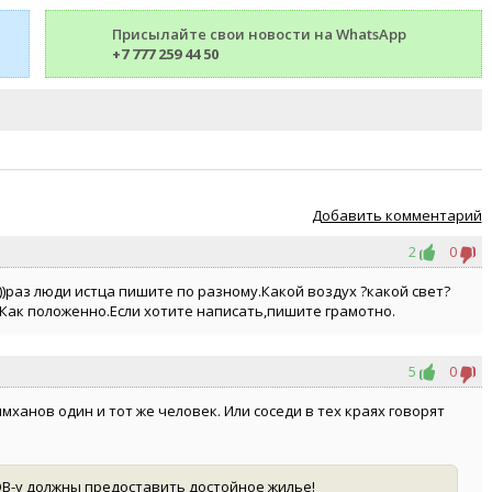
Присылайте свои новости на WhatsApp
+7 777 259 44 50
Добавить комментарий
2
0
))раз люди истца пишите по разному.Какой воздух ?какой свет?
.Как положенно.Если хотите написать,пишите грамотно.
5
0
мханов один и тот же человек. Или соседи в тех краях говорят
В-у должны предоставить достойное жилье!