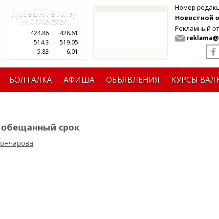
Номер редак
Курс валют в Актау
Новостной от
на
06/08/2026
Рекламный от
424.86
428.61
reklama@
514.3
519.05
5.83
6.01
БОЛТАЛКА
АФИША
ОБЪЯВЛЕНИЯ
КУРСЫ ВАЛ
в обещанный срок
Гончарова