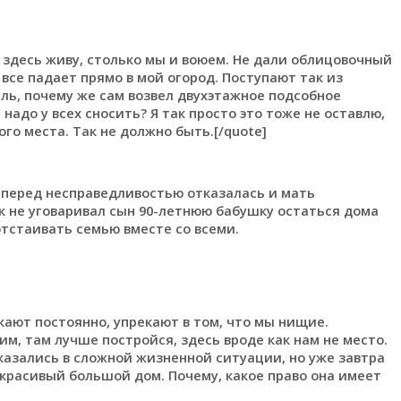
я здесь живу, столько мы и воюем. Не дали облицовочный
 все падает прямо в мой огород. Поступают так из
ль, почему же сам возвел двухэтажное подсобное
надо у всех сносить? Я так просто это тоже не оставлю,
ого места. Так не должно быть.[/quote]
 перед несправедливостью отказалась и мать
к не уговаривал сын 90-летнюю бабушку остаться дома
отстаивать семью вместе со всеми.
ыкают постоянно, упрекают в том, что мы нищие.
им, там лучше постройся, здесь вроде как нам не место.
оказались в сложной жизненной ситуации, но уже завтра
 красивый большой дом. Почему, какое право она имеет