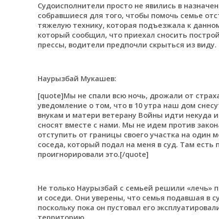
Судоисполнители просто не явились в назначен
собравшиеся для того, чтобы помочь семье отс
тяжелую технику, которая подъезжала к данном
который сообщил, что приехал сносить построй
прессы, водители предпочли скрыться из виду.
Наурызбай Мукашев:
[quote]Мы не спали всю ночь, дрожали от страх
уведомление о том, что в 10 утра наш дом снесу
внукам и матери ветерану Войны идти некуда и
сносят вместе с нами. Мы не идем против закона
отступить от границы своего участка на один м
соседа, который подал на меня в суд. Там есть 
проигнорировали это.[/quote]
Не только Наурызбай с семьей решили «лечь» п
и соседи. Они уверены, что семья подавшая в с
поскольку пока он пустовал его эксплуатировали
территорию.