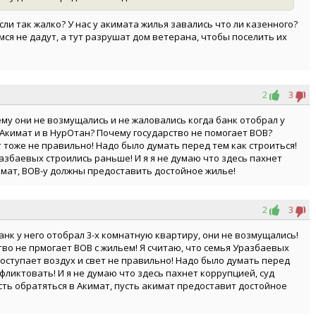
если так жалко? У нас у акимата жилья завались что ли казенного?
я не дадут, а тут разрушат дом ветерана, чтобы поселить их
2
3
ему они не возмущались и не жаловались когда банк отобрал у
Акимат и в НурОтан? Почему государство не помогает ВОВ?
т тоже не правильно! Надо было думать перед тем как строиться!
азбаевых строились раньше! И я я не думаю что здесь пахнет
мат, ВОВ-у должны предоставить достойное жилье!
2
3
анк у него отобрал 3-х комнатную квартиру, они не возмущались!
тво не прмогает ВОВ с жильем! Я считаю, что семья Уразбаевых
поступает воздух и свет не правильно! Надо было думать перед
фликтовать! И я не думаю что здесь пахнет коррупцией, суд
ть обратяться в Акимат, пусть акимат предоставит достойное