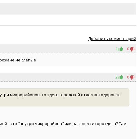
Добавить комментарий
1
0
орожане не слепые
2
0
утри микрорайонов, то здесь городской отдел автодорог не
ей - это ″внутри микрорайона″ или на совести горотдела? Там