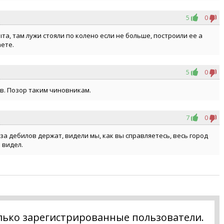
5
0
та, там лужи стояли по колено если не больше, построили ее а
аете.
5
0
ков. Позор таким чиновникам.
7
0
а дебилов держат, видели мы, как вы справляетесь, весь город
 видел.
лько зарегистрированные пользователи.