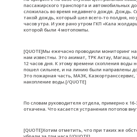
пассажирского транспорта и автомобильных до
сложилась во время недавнего дождя. Дождь. С
такой дождь, который шел всего-то полдня, но
часов утра. И уже рано утром ГКП «Кала жолда
которой были 4 мотопомпы.
[QUOTE]Мы ежечасно проводили мониторинг на 
нам известны. Это акимат, ТРК Актау, Магаш, Н
12 часов дня. К этому времени скопления воды 
пошел сильнее, и на линию были направлены д
Это пожарная часть, МАЭК, Казкортранссервис, 
накопление воды.[/QUOTE]
По словам руководителя отдела, примерно к 16-
откачена. Что касается устранения потопов вну
[QUOTE]Хотим отметить, что при таких же обсто
убрали за три часа.[/QUOTE]