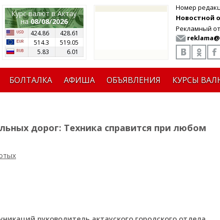
Номер редак
Курс валют в Актау
Новостной от
на
08/08/2026
Рекламный от
424.86
428.61
reklama@
514.3
519.05
5.83
6.01
БОЛТАЛКА
АФИША
ОБЪЯВЛЕНИЯ
КУРСЫ ВАЛ
льных дорог: Техника справится при любом
отых
уникаций руководитель актауского городского отдела