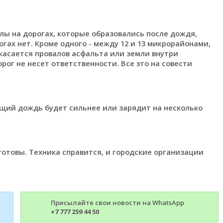
лы на дорогах, которые образовались после дождя,
гах нет. Кроме одного - между 12 и 13 микрорайонами,
 касается провалов асфальта или земли внутри
рог не несет ответственности. Все это на совести
щий дождь будет сильнее или зарядит на несколько
готовы. Техника справится, и городские организации
Присылайте свои новости на WhatsApp
+7 777 259 44 50