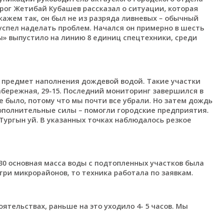
рог Жетибай Кубашев рассказал о ситуации, которая
кажем так, он был не из разряда ливневых – обычный
 успел наделать проблем. Начался он примерно в шесть
ры» выпустило на линию 8 единиц спецтехники, среди
предмет наполнения дождевой водой. Такие участки
абережная, 29-15. Последний мониторинг завершился в
не было, потому что мы почти все убрали. Но затем дождь
ополнительные силы – помогли городские предприятия.
Тургын уй. В указанных точках наблюдалось резкое
30 основная масса воды с подтопленных участков была
три микрорайонов, то техника работала по заявкам.
ятельствах, раньше на это уходило 4- 5 часов. Мы