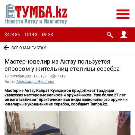
$424.86
€514.3
₽5.83
·
·
ВСЕ О МАНГИСТАУ
Мастер-ювелир из Актау пользуется
спросом у жительниц столицы серебра
18 Октября 2021 (15:13) ·
7419
Автор:
Александра Булатова
Мастер из Актау Кайрат Куандыков продолжает традиции
казахских мастеров-ювелиров и оружейников. Уже более 27 лет
он изготавливает практически все виды национального оружия и
ювелирные украшения из серебра, сообщает
Tumba
.
kz
.