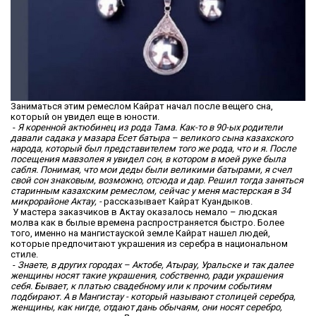
Заниматься этим ремеслом Кайрат начал после вещего сна,
который он увидел еще в юности.
-
Я коренной актюбинец из рода Тама. Как-то в 90-ых родители
давали садака у мазара Есет батыра – великого сына казахского
народа, который был представителем того же рода, что и я. После
посещения мавзолея я увидел сон, в котором в моей руке была
сабля. Понимая, что мои деды были великими батырами, я счел
свой сон знаковым, возможно, отсюда и дар. Решил тогда заняться
старинным казахским ремеслом, сейчас у меня мастерская в 34
микрорайоне Актау, -
рассказывает Кайрат Куандыков.
У мастера заказчиков в Актау оказалось немало – людская
молва как в былые времена распространяется быстро. Более
того, именно на мангистауской земле Кайрат нашел людей,
которые предпочитают украшения из серебра в национальном
стиле.
-
Знаете, в других городах – Актобе, Атырау, Уральске и так далее
женщины носят такие украшения, собственно, ради украшения
себя. Бывает, к платью свадебному или к прочим событиям
подбирают. А в Мангистау - который называют столицей серебра,
женщины, как нигде, отдают дань обычаям, они носят серебро,