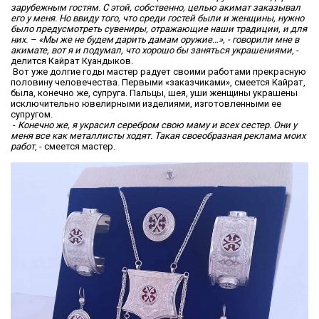
зарубежным гостям. С этой, собственно, целью акимат заказывал
его у меня. Но ввиду того, что среди гостей были и женщины, нужно
было предусмотреть сувениры, отражающие наши традиции, и для
них. – «Мы же не будем дарить дамам оружие…», - говорили мне в
акимате, вот я и подумал, что хорошо бы заняться украшениями
, -
делится Кайрат Куандыков.
Вот уже долгие годы мастер радует своими работами прекрасную
половину человечества. Первыми «заказчиками», смеется Кайрат,
была, конечно же, супруга. Пальцы, шея, уши женщины украшены
исключительно ювелирными изделиями, изготовленными ее
супругом.
-
Конечно же, я украсил серебром свою маму и всех сестер. Они у
меня все как металлисты ходят. Такая своеобразная реклама моих
работ
, - смеется мастер.