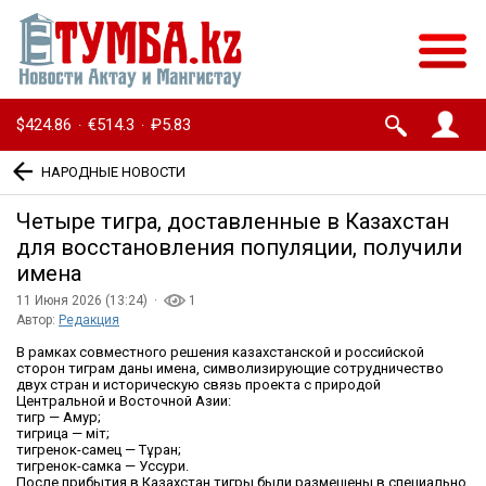
$424.86
€514.3
₽5.83
·
·
НАРОДНЫЕ НОВОСТИ
Четыре тигра, доставленные в Казахстан
для восстановления популяции, получили
имена
11 Июня 2026 (13:24) ·
1
Автор:
Редакция
В рамках совместного решения казахстанской и российской
сторон тиграм даны имена, символизирующие сотрудничество
двух стран и историческую связь проекта с природой
Центральной и Восточной Азии:
тигр — Амур;
тигрица — Үміт;
тигренок-самец — Тұран;
тигренок-самка — Уссури.
После прибытия в Казахстан тигры были размещены в специально