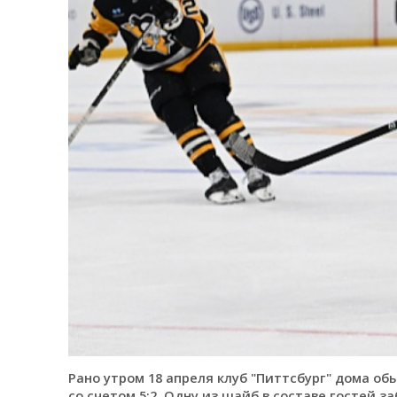
Рано утром 18 апреля клуб "Питтсбург" дома о
со счетом 5:2. Одну из шайб в составе гостей