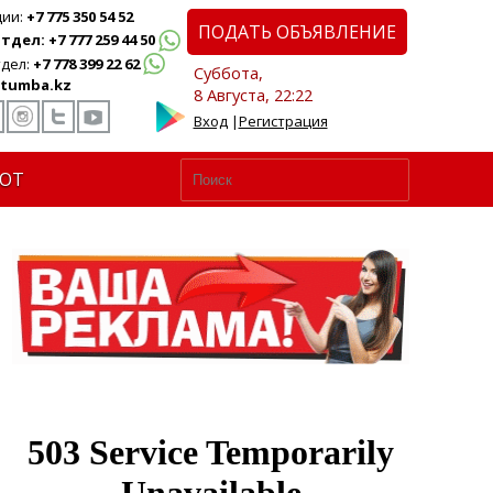
ции:
+7 775 350 54 52
ПОДАТЬ ОБЪЯВЛЕНИЕ
дел: +7 777 259 44 50
дел:
+7 778 399 22 62
Суббота,
tumba.kz
8 Августа, 22:22
Вход
|
Регистрация
ЮТ