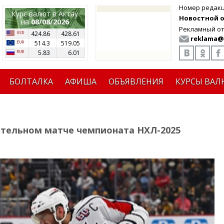
Номер редак
Курс валют в Актау
Новостной от
на
08/08/2026
Рекламный от
424.86
428.61
reklama@
514.3
519.05
5.83
6.01
БОЛТАЛКА
АФИША
ОБЪЯВЛЕНИЯ
КУРСЫ ВАЛ
ительном матче чемпионата НХЛ-2025