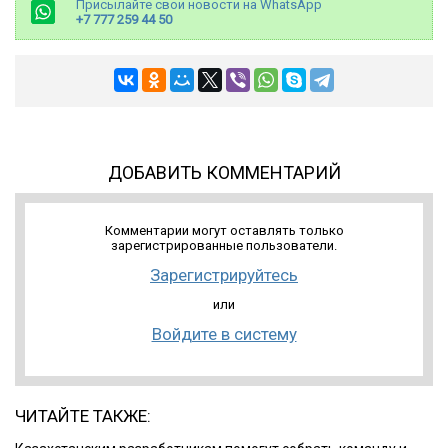
Присылайте свои новости на WhatsApp
+7 777 259 44 50
ДОБАВИТЬ КОММЕНТАРИЙ
Комментарии могут оставлять только
зарегистрированные пользователи.
Зарегистрируйтесь
или
Войдите в систему
ЧИТАЙТЕ ТАКЖЕ: