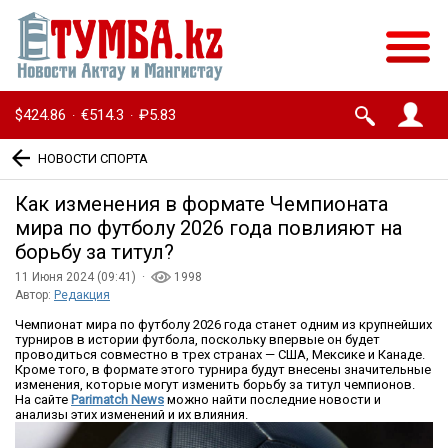
$424.86
€514.3
₽5.83
·
·
НОВОСТИ СПОРТА
Как изменения в формате Чемпионата
мира по футболу 2026 года повлияют на
борьбу за титул?
11 Июня 2024 (09:41) ·
1998
Автор:
Редакция
Чемпионат мира по футболу 2026 года станет одним из крупнейших
турниров в истории футбола, поскольку впервые он будет
проводиться совместно в трех странах — США, Мексике и Канаде.
Кроме того, в формате этого турнира будут внесены значительные
изменения, которые могут изменить борьбу за титул чемпионов.
На сайте
Parimatch News
можно найти последние новости и
анализы этих изменений и их влияния.