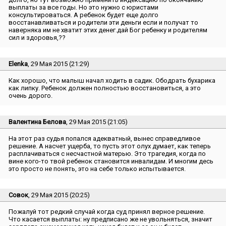
выплаты за все годы. Но это нужно с юристами
консультироваться. А ребенок будет еще долго
восстанавливаться и родители эти деньги если и получат то
наверняка им не хватит этих денег.дай Бог ребенку и родителям
сил и здоровья,??
Elenka
, 29 Мая 2015 (21:29)
Как хорошо, что малыш начал ходить в садик. Ободрать бухарика
как липку. Ребенок должен полностью восстановиться, а это
очень дорого.
Валентина Белова
, 29 Мая 2015 (21:05)
На этот раз судья попался адекватный, вынес справедливое
решение. А насчет ущерба, то пусть этот олух думает, как теперь
расплачиваться с несчастной матерью. Это трагедия, когда по
вине кого-то твой ребенок становится инвалидам. И многим десь
это просто не понять, это на себе только испытывается.
Совок
, 29 Мая 2015 (20:25)
Пожалуй тот редкий случай когда суд принял верное решение.
Что касается выплаты: ну предписано же не увольняться, значит