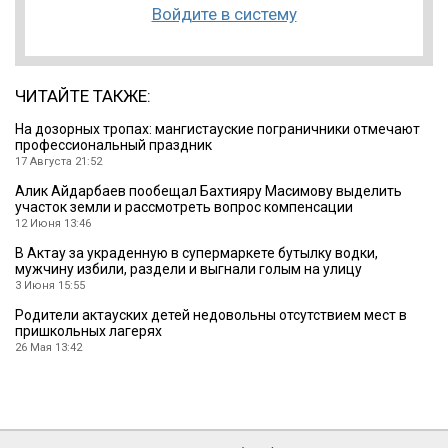
Войдите в систему
ЧИТАЙТЕ ТАКЖЕ:
На дозорных тропах: мангистауские пограничники отмечают
профессиональный праздник
17 Августа 21:52
Алик Айдарбаев пообещал Бахтияру Масимову выделить
участок земли и рассмотреть вопрос компенсации
12 Июня 13:46
В Актау за украденную в супермаркете бутылку водки,
мужчину избили, раздели и выгнали голым на улицу
3 Июня 15:55
Родители актауских детей недовольны отсутствием мест в
пришкольных лагерях
26 Мая 13:42