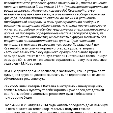
разбирательстве уголовное дело в отношении Х. , принял решение
признать виновным Х. по статье 111 ч. 1(неосторожное причинение
вреда здоровью
)
Уголовного кодекса РК. По данной статье
назначить ему наказание в виде ограничения свободы сроком на
два года. В соответствии со статьей 44. ч2 УК РК установить
пробационный контроль на весь срок ограничения свободы и
возложить следующие обязанности: не менять постоянное место
жительство, работы, учебы без уведомления специализированного
органа, не посещать определенные места в свободное время, не
покидать место жительства, не выезжать в другую местность без
разрешения специализированного органа. Срок наказания
исчислять с момента вынесения приговора.
Гражданский иск
Катаевой о взыскании морального вреда удовлетворить
частично: взыскать с осужденного сумму морального вреда в
размере 6 млн тенге в пользу Катаевой Екатерины и госпошлину в
размере 60 тысяч тенге в доход государства, - озвучила решение
суда судья М. Ковраева.
Сам Х. с приговором не согласен, в частности, его не устраивает
сумма, которую он должен выплатить потерпевшей. Он намерен
обжаловать решение суда.
Как сообщила Екатерина Катаева в интервью нашему изданию,
сейчас мальчик чувствует себя хорошо и уже посещает детский
сад. Мать ребенка довольна решением суда и обжаловать
приговор не будет.
Напомним, в 23 августа 2014 года житель соседнего дома выкинул
на него с 10 этажа телевизор. Мальчик получил тяжкие
повреждения, на восстановление здоровья ушли долгие месяцы.