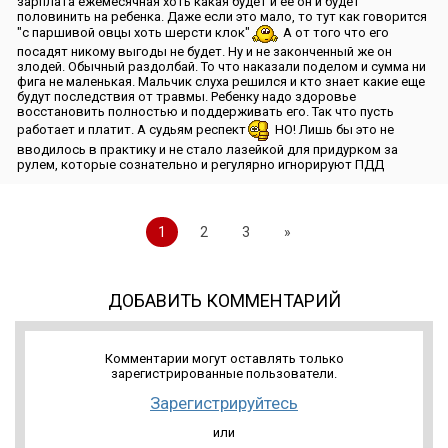
зарплата ежемесячная хоть какая будет и ее он и будет
половинить на ребенка. Даже если это мало, то тут как говорится
″с паршивой овцы хоть шерсти клок″
А от того что его
посадят никому выгоды не будет. Ну и не законченный же он
злодей. Обычный раздолбай. То что наказали поделом и сумма ни
фига не маленькая. Мальчик слуха решился и кто знает какие еще
будут последствия от травмы. Ребенку надо здоровье
восстановить полностью и поддерживать его. Так что пусть
работает и платит. А судьям респект
НО! Лишь бы это не
вводилось в практику и не стало лазейкой для придурком за
рулем, которые сознательно и регулярно игнорируют ПДД
1
2
3
»
ДОБАВИТЬ КОММЕНТАРИЙ
Комментарии могут оставлять только
зарегистрированные пользователи.
Зарегистрируйтесь
или