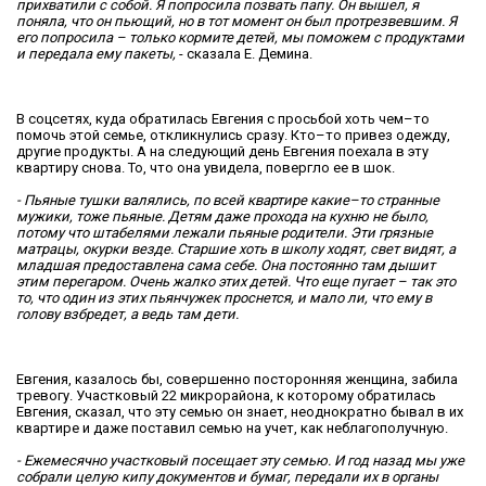
прихватили с собой. Я попросила позвать папу. Он вышел, я
поняла, что он пьющий, но в тот момент он был протрезвевшим. Я
его попросила – только кормите детей, мы поможем с продуктами
и передала ему пакеты,
- сказала Е. Демина.
В соцсетях, куда обратилась Евгения с просьбой хоть чем–то
помочь этой семье, откликнулись сразу. Кто–то привез одежду,
другие продукты. А на следующий день Евгения поехала в эту
квартиру снова. То, что она увидела, повергло ее в шок.
- Пьяные тушки валялись, по всей квартире какие–то странные
мужики, тоже пьяные. Детям даже прохода на кухню не было,
потому что штабелями лежали пьяные родители. Эти грязные
матрацы, окурки везде. Старшие хоть в школу ходят, свет видят, а
младшая предоставлена сама себе. Она постоянно там дышит
этим перегаром. Очень жалко этих детей. Что еще пугает – так это
то, что один из этих пьянчужек проснется, и мало ли, что ему в
голову взбредет, а ведь там дети.
Евгения, казалось бы, совершенно посторонняя женщина, забила
тревогу. Участковый 22 микрорайона, к которому обратилась
Евгения, сказал, что эту семью он знает, неоднократно бывал в их
квартире и даже поставил семью на учет, как неблагополучную.
- Ежемесячно участковый посещает эту семью. И год назад мы уже
собрали целую кипу документов и бумаг, передали их в органы