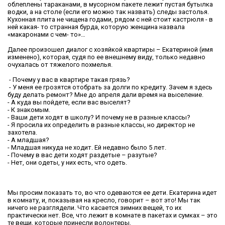
облеплены тараканами, в мусорном пакете лежит пустая бутылка
водки, а на столе (если его можно так назвать) следы застолья.
Кухонная плита не чищена годами, рядом с ней стоит кастрюля - в
ней какая- то странная бурда, которую женщина назвала
«макаронами с чем- то»…
Далее произошел диалог с хозяйкой квартиры – Екатериной (имя
изменено), которая, судя по ее внешнему виду, только недавно
очухалась от тяжелого похмелья.
- Почему у вас в квартире такая грязь?
- У меня ее грозятся отобрать за долги по кредиту. Зачем я здесь
буду делать ремонт? Мне до апреля дали время на выселение.
- А куда вы пойдете, если вас выселят?
- К знакомым.
- Ваши дети ходят в школу? И почему не в разные классы?
- Я просила их определить в разные классы, но директор не
захотела.
- А младшая?
- Младшая никуда не ходит. Ей недавно было 5 лет.
- Почему в вас дети ходят раздетые – разутые?
- Нет, они одеты, у них есть, что одеть.
Мы просим показать то, во что одеваются ее дети. Екатерина идет
в комнату, и, показывая на кресло, говорит – вот это! Мы так
ничего не разглядели. Что касается зимних вещей, то их
практически нет. Все, что лежит в комнате в пакетах и сумках – это
те вещи, которые принесли волонтеры.