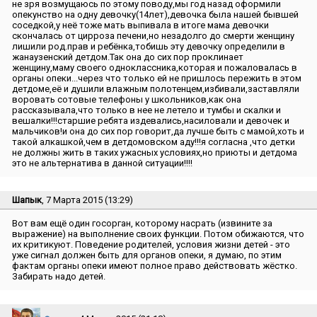
не зря возмущаюсь по этому поводу,мы год назад оформили
опекунство на одну девочку(14лет),девочка была нашей бывшей
соседкой,у неё тоже мать выпивала в итоге мама девочки
скончалась от цирроза печени,но незадолго до смерти женщину
лишили род.прав и ребёнка,тобишь эту девочку определили в
жанаузенский детдом.Так она до сих пор проклинает
женщину,маму своего одноклассника,которая и пожаловалась в
органы опеки...через что только ей не пришлось пережить в этом
детдоме,её и душили влажным полотенцем,избивали,заставляли
воровать сотовые телефоны у школьников,как она
рассказывала,что только в нее не летело и тумбы и скалки и
вешалки!!!старшие ребята издевались,насиловали и девочек и
мальчиков!и она до сих пор говорит,да лучше быть с мамой,хоть и
такой алкашкой,чем в детдомовском аду!!!я согласна ,что детки
не должны жить в таких ужасных условиях,но приюты и детдома
это не альтернатива в данной ситуации!!!!
Шапык
, 7 Марта 2015 (13:29)
Вот вам ещё один госорган, которому насрать (извините за
выражение) на выполнение своих функции. Потом обижаются, что
их критикуют. Поведение родителей, условия жизни детей - это
уже сигнал должен быть для органов опеки, я думаю, по этим
фактам органы опеки имеют полное право действовать жёстко.
Забирать надо детей.