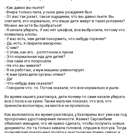
- Как давно вы пьете?
- Вчера только пила, у сына день рождения был.
- От вас так разит, такое ощущение, что вы давно пьете. Вы
считаете, это нормально, что ваши дети живут в таких условиях?
Можно же хотя бы прибраться!
- Я начала убирать. У нас нет шкафов, все выбросили, потому что
появились клопы.
- У вас есть, чем детей покормить, что-нибудь горячее?
- Да, есть, я сварила макароны.
-С чем?
- С этим, как его… роллтоном и луком.
- Это нормальная еда для детей?
- Они сами это попросили.
- На что вы живете?
- Я не работаю, а муж машины ремонтирует.
- К вам приходили органы опеки?
- Да!
- Что-нибудь вам сказали?
- Говорили что- то. Потом сказали, что все нормально и ушли.
Во время нашего разговора, дети почему-то сами начали убирать
все с пола и на кухне. Также мальчик показал, что все, что
принесли волонтеры, на месте и не пропилось.
Как выяснилось во время разговора, у Екатерины вот уже как год
просрочено удостоверение личности. Азамат Сарсенбаев
объяснил женщине, что ей нужно сделать, чтобы получить новые
документы. Но та только кивала головой, слушая в пол-уха. Тогда
полицейский предложил пройти к участковому прямо сейчас и