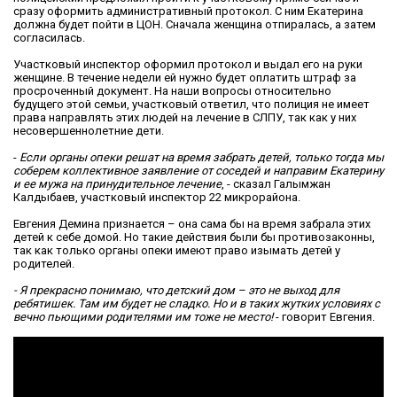
сразу оформить административный протокол. С ним Екатерина
должна будет пойти в ЦОН. Сначала женщина отпиралась, а затем
согласилась.
Участковый инспектор оформил протокол и выдал его на руки
женщине. В течение недели ей нужно будет оплатить штраф за
просроченный документ. На наши вопросы относительно
будущего этой семьи, участковый ответил, что полиция не имеет
права направлять этих людей на лечение в СЛПУ, так как у них
несовершеннолетние дети.
-
Если органы опеки решат на время забрать детей, только тогда мы
соберем коллективное заявление от соседей и направим Екатерину
и ее мужа на принудительное лечение
, - сказал Галымжан
Калдыбаев, участковый инспектор 22 микрорайона.
Евгения Демина признается – она сама бы на время забрала этих
детей к себе домой. Но такие действия были бы противозаконны,
так как только органы опеки имеют право изымать детей у
родителей.
- Я прекрасно понимаю, что детский дом – это не выход для
ребятишек. Там им будет не сладко. Но и в таких жутких условиях с
вечно пьющими родителями им тоже не место!
- говорит Евгения.