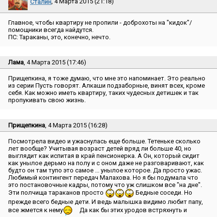
Сталин
, 4 Марта 2015 (21:18)
Главное, чтобы квартиру не пропили - доброхоты на ″кидок″/
помощники всегда найдутся.
ПС: Тараканы, это, конечно, нечто.
Лама
, 4 Марта 2015 (17:46)
Прищепкина, я тоже думаю, что мне это напоминает. Это реально
из серии Пусть говорят. Алкаши подзаборные, винят всех, кроме
себя. Как можно иметь квартиру, таких чудесных детишек и так
пропукивать свою жизнь.
Прищепкина
, 4 Марта 2015 (16:28)
Посмотрела видео и ужаснулась еще больше. Тетеньке сколько
лет вообще? Учитывая возраст детей вряд ли больше 40, но
выглядит как испитая в край пенсионерка. А Он, который сидит
как унылое дерьмо на полу и с оном даже не разговаривают, как
будто он там тупо это самое ... унылое которое. Да просто ужас.
Любимый контингент передач Малахова. Но я бы подумала что
это постановочные кадры, потому что уж слишком все ″на дне″.
Эти полчища тараканов просто
Бедные соседи. Но
прежде всего бедные дети. И ведь малышка видимо любит папу,
все жмется к нему
Да как бы этих уродов встряхнуть и