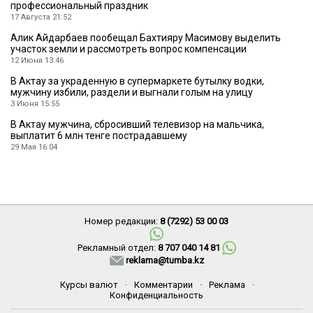
профессиональный праздник
17 Августа 21:52
Алик Айдарбаев пообещал Бахтияру Масимову выделить
участок земли и рассмотреть вопрос компенсации
12 Июня 13:46
В Актау за украденную в супермаркете бутылку водки,
мужчину избили, раздели и выгнали голым на улицу
3 Июня 15:55
В Актау мужчина, сбросивший телевизор на мальчика,
выплатит 6 млн тенге пострадавшему
29 Мая 16:04
Номер редакции:
8 (7292) 53 00 03
Рекламный отдел:
8 707 040 14 81
reklama@tumba.kz
Курсы валют
·
Комментарии
·
Реклама
·
Конфиденциальность