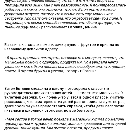
другая обувь. Девочка сказала, что нет, и что в этих кедах она
проходила всю зиму. Мы с ней разговорились. Я поинтересовалась,
работает ли мама, она ответила, что нет. Я поняла, что мама в
декретном отпуске, потому что в семье есть еще маленькая
сестренка. Про папу она сказала, что он работает где–то в поле. Я
подумала, что семья малообеспеченная, хотя были догадки, что
пьющие родители
, - рассказывает Евгения Демина.
Евгения вызвалась помочь семье, купила фруктов и пришла по
названному девочкой адресу.
- Я просто пришла посмотреть, поговорить с матерью, сказать, что
мы можем помочь с одеждой, продуктами. Но я увидела нечто
ужасное – мать была пьяная, она даже не соображала, кто пришел,
зачем. Я отдала фрукты и уехала
, - говорит Евгения.
Затем Евгения съездила в школу, поговорила с классным
руководителем двоих старших детей - 11-тилетнего мальчика и 9-
тилетней девочки. Они почему- то учатся в одном классе. Учитель
рассказала, что с матерью этих детей разговаривали и уже не раз,
даже просили у нее предоставить справки, чтобы дети бесплатно
питались в школьной столовой, но все без толку.
- Моя сестра в тот же вечер поехала в магазин и купила по мелочи
одежду детям – трусики, колготки, маечки, кроссовки для старшей
девочки также купила. Мы вместе поехали, продукты также