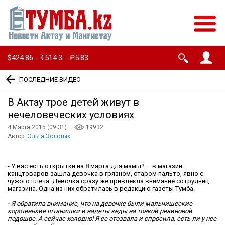
$424.86
€514.3
₽5.83
·
·
ПОСЛЕДНИЕ ВИДЕО
В Актау трое детей живут в
нечеловеческих условиях
4 Марта 2015 (09:31) ·
19932
Автор:
Ольга Золотых
- У вас есть открытки на 8 марта для мамы? – в магазин
канцтоваров зашла девочка в грязном, старом пальто, явно с
чужого плеча. Девочка сразу же привлекла внимание сотрудниц
магазина. Одна из них обратилась в редакцию газеты Тумба.
- Я обратила внимание, что на девочке были мальчишеские
коротенькие штанишки и надеты кеды на тонкой резиновой
подошве. А сейчас холодно! Я ее отозвала и спросила, есть ли у нее