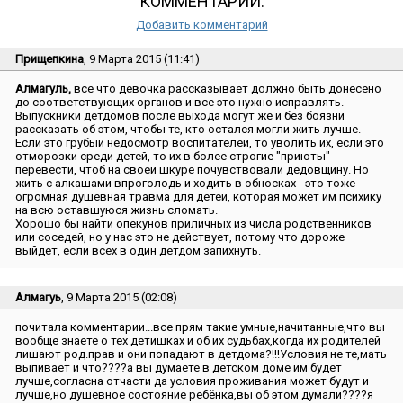
КОММЕНТАРИИ:
Добавить комментарий
Прищепкина
, 9 Марта 2015 (11:41)
Алмагуль,
все что девочка рассказывает должно быть донесено
до соответствующих органов и все это нужно исправлять.
Выпускники детдомов после выхода могут же и без боязни
рассказать об этом, чтобы те, кто остался могли жить лучше.
Если это грубый недосмотр воспитателей, то уволить их, если это
отморозки среди детей, то их в более строгие ″приюты″
перевести, чтоб на своей шкуре почувствовали дедовщину. Но
жить с алкашами впроголодь и ходить в обносках - это тоже
огромная душевная травма для детей, которая может им психику
на всю оставшуюся жизнь сломать.
Хорошо бы найти опекунов приличных из числа родственников
или соседей, но у нас это не действует, потому что дороже
выйдет, если всех в один детдом запихнуть.
Алмагуь
, 9 Марта 2015 (02:08)
почитала комментарии...все прям такие умные,начитанные,что вы
вообще знаете о тех детишках и об их судьбах,когда их родителей
лишают род.прав и они попадают в детдома?!!!Условия не те,мать
выпивает и что????а вы думаете в детском доме им будет
лучше,согласна отчасти да условия проживания может будут и
лучше,но душевное состояние ребёнка,вы об этом думали????я