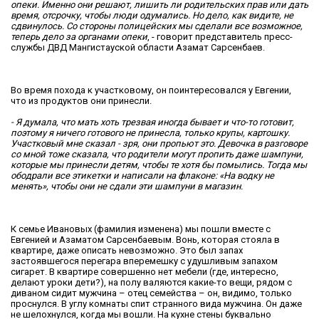
опеки. Именно они решают, лишить ли родительских прав или дать
время, отсрочку, чтобы люди одумались. Но дело, как видите, не
сдвинулось. Со стороны полицейских мы сделали все возможное,
теперь дело за органами опеки
, - говорит представитель пресс-
службы ДВД Мангистауской области Азамат Сарсенбаев.
Во время похода к участковому, он поинтересовался у Евгении,
что из продуктов они принесли.
- Я думала, что мать хоть трезвая иногда бывает и что-то готовит,
поэтому я ничего готового не принесла, только крупы, картошку.
Участковый мне сказал - зря, они пропьют это. Девочка в разговоре
со мной тоже сказала, что родители могут пропить даже шампуни,
которые мы принесли детям, чтобы те хотя бы помылись. Тогда мы
ободрали все этикетки и написали на флаконе: «На водку не
менять», чтобы они не сдали эти шампуни в магазин.
К семье Ивановых (фамилия изменена) мы пошли вместе с
Евгенией и Азаматом Сарсенбаевым. Вонь, которая стояла в
квартире, даже описать невозможно. Это был запах
застоявшегося перегара вперемешку с удушливым запахом
сигарет. В квартире совершенно нет мебели (где, интересно,
делают уроки дети?), на полу валяются какие-то вещи, рядом с
диваном сидит мужчина – отец семейства – он, видимо, только
проснулся. В углу комнаты спит странного вида мужчина. Он даже
не шелохнулся, когда мы вошли. На кухне стены буквально