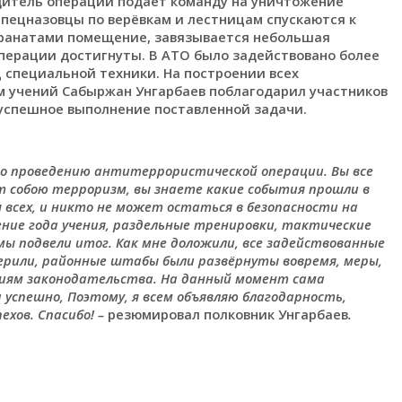
дитель операции подаёт команду на уничтожение
спецназовцы по верёвкам и лестницам спускаются к
гранатами помещение, завязывается небольшая
перации достигнуты. В АТО было задействовано более
ц специальной техники. На построении всех
м учений Сабыржан Унгарбаев поблагодарил участников
 успешное выполнение поставленной задачи.
 по проведению антитеррористической операции. Вы все
т собою терроризм, вы знаете какие события прошли в
я всех, и никто не может остаться в безопасности на
ение года учения, раздельные тренировки, тактические
мы подвели итог. Как мне доложили, все задействованные
ерили, районные штабы были развёрнуты вовремя, меры,
иям законодательства. На данный момент сама
 успешно, Поэтому, я всем объявляю благодарность,
ехов. Спасибо! –
резюмировал полковник Унгарбаев
.