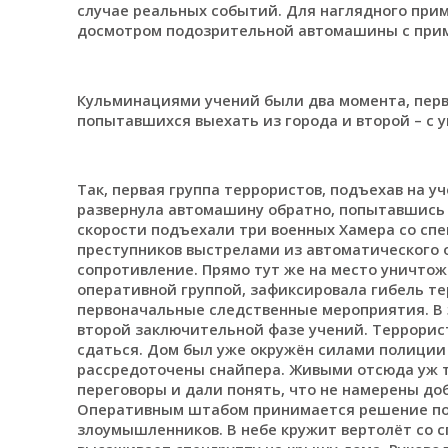
случае реальных событий. Для наглядного при
досмотром подозрительной автомашины с прим
Кульминациями учений были два момента, пер
попытавшихся выехать из города и второй – с 
Так, первая группа террористов, подъехав на у
развернула автомашину обратно, попытавшись с
скорости подъехали три военных Хамера со сп
преступников выстрелами из автоматического 
сопротивление. Прямо тут же на место уничто
оперативной группой, зафиксировала гибель те
первоначальные следственные мероприятия. В э
второй заключительной фазе учений. Террорис
сдаться. Дом был уже окружён силами полиции
рассредоточены снайпера. Живыми отсюда уж т
переговоры и дали понять, что не намерены доб
Оперативным штабом принимается решение по 
злоумышленников. В небе кружит вертолёт со с