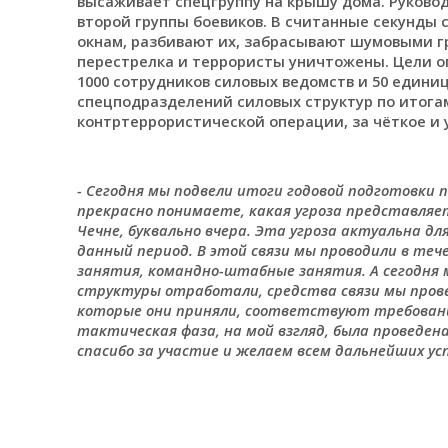
высаживает спецгруппу на крышу дома. Руково
второй группы боевиков. В считанные секунды 
окнам, разбивают их, забрасывают шумовыми 
перестрелка и террористы уничтожены. Цели о
1000 сотрудников силовых ведомств и 50 едини
спецподразделений силовых структур по итога
контртеррористической операции, за чёткое и
- Сегодня мы подвели итоги годовой подготовки
прекрасно понимаете, какая угроза представляе
Чечне, буквально вчера. Эта угроза актуальна дл
данный период. В этой связи мы проводили в теч
занятия, командно-штабные занятия. А сегодня 
структуры отработали, средства связи мы пров
которые они приняли, соответствуют требован
тактическая фаза, на мой взгляд, была проведена
спасибо за участие и желаем всем дальнейших усп