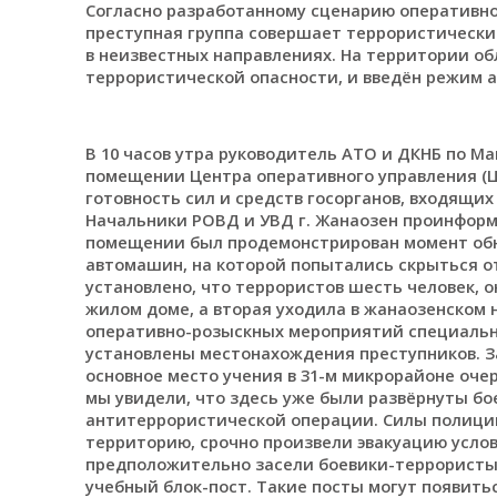
Согласно разработанному сценарию оперативн
преступная группа совершает террористический 
в неизвестных направлениях. На территории об
террористической опасности, и введён режим 
В 10 часов утра руководитель АТО и ДКНБ по М
помещении Центра оперативного управления (Ц
готовность сил и средств госорганов, входящи
Начальники РОВД и УВД г. Жанаозен проинформ
помещении был продемонстрирован момент об
автомашин, на которой попытались скрыться о
установлено, что террористов шесть человек, о
жилом доме, а вторая уходила в жанаозенском 
оперативно-розыскных мероприятий специаль
установлены местонахождения преступников. З
основное место учения в 31-м микрорайоне оче
мы увидели, что здесь уже были развёрнуты б
антитеррористической операции. Силы полици
территорию, срочно произвели эвакуацию услов
предположительно засели боевики-террористы.
учебный блок-пост. Такие посты могут появитьс