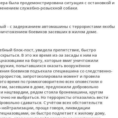
мера была продемонстрирована ситуация с остановкой и
енением служебно-розыскной собаки.
вый - с задержанием автомашины с террористами якобы
уничтожением боевиков засевших в жилом доме.
чебный блок-пост, увидела препятствие, быстро
крыться. В это же время из-за засады к ним на
ецназовцами на борту, которые вмиг уничтожили
оружия, попытавшихся оказать вооружённое
жения боевиков подъехала спецмашина со следственно-
ррористов, запротоколировала момент и провела
то время по громкоговорителю всех оповестили о
там, засевшим в доме, предложили добровольно
 и нацгвардии, рядом стояла бронемашина, кругом
очно не выбраться. Но террористы отказались вести
ровольно сдаваться. С учётом всех обстоятельств
нейтрализации, проще говоря, ликвидации
пецназовцами, он быстро подлетает к жилому дому,