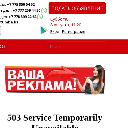
ции:
+7 775 350 54 52
ПОДАТЬ ОБЪЯВЛЕНИЕ
дел: +7 777 259 44 50
дел:
+7 778 399 22 62
Суббота,
tumba.kz
8 Августа, 11:20
Вход
|
Регистрация
ЮТ