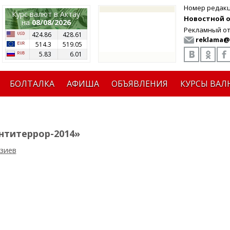
Номер редак
Курс валют в Актау
Новостной от
на
08/08/2026
Рекламный от
424.86
428.61
reklama@
514.3
519.05
5.83
6.01
БОЛТАЛКА
АФИША
ОБЪЯВЛЕНИЯ
КУРСЫ ВАЛ
нтитеррор-2014»
зиев