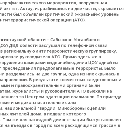
о-профилактического мероприятия, вооруженная
акт в г. Актау, и, разбившись на две части, скрывается
ласти был объявлен критический («красный») уровень
антитеррористической операции (АТО).
ангистауской области – Сабыржан Унгарбаев в
ОУ) ДВД области заслушал по телефонной связи
х в региональную антитеррористическую группировку.
ировали руководителя АТО. Прямо здесь же в
наружения камерами видеонаблюдения ЦОУ одной из
т преследования предполагаемые террористы. Было
ни разделились на две группы, одна из них скрылась в
направлении. В результате совместных следственных и
ными и правоохранительными органами были
атем, журналисты и руководители АТО выехали на
рченного за Центром адаптации оралманов. По приезду
оевые и медико-спасательные силы
и, национальной гвардии, Минобороны оцепили
ных жителей дома, в подвале которого
 Там же для наглядной демонстрации был установлен
я на въездах в город по всем расходящимся трассам в