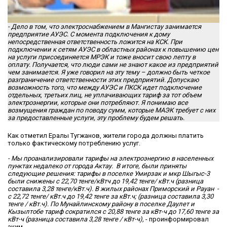
- Дело в том, что электроснабжением в Мангистау занимается
предприятие АУЭС. С момента подключения к дому
непосредственная ответственность ложится на КСК. При
подключении к сетям АУЭС в областных районах к повышению цен
на услуги присоединяется МРЭК и тоже вносит свою лепту в
оплату. Получается, что люди сами не знают какое из предприятий
чем занимается. Я уже говорил на эту тему – должно быть четкое
разграничение ответственности этих предприятий. Допускаю
возможность того, что между АУЭС и ПКСК идет подключение
отдельных, третьих лиц, не уплачивающих тариф за тот объем
электроэнергии, которые они потребляют. Я понимаю все
возмущения граждан по поводу сумм, которые МАЭК требует с них
за предоставленные услуги,
эту проблему будем решать.
Как отметил Ералы Тугжанов, жители города должны платить
только фактическому потреблению услуг.
- Мы проанализировали тарифы на электроэнергию в населенных
пунктах недалеко от города Актау. В итоге, были приняты
следующие решения: тарифы в поселке Умирзак и мкр Шыгыс-3
были снижены с 22,70 тенге/кВтч до 19,42 тенге/ кВт.ч (разница
составила 3,28 тенге/кВт.ч). В жилых районах Приморский и Рауан -
с 22,72 тенге/ кВт.ч до 19,42 тенге за кВт.ч; (разница составила 3,30
тенге / кВт.ч). По Мунайлинскому району в поселке Даулет и
Кызылтобе тариф сократился с 20,88 тенге за кВт-ч до 17,60 тенге за
кВт-ч (разница составила 3,28 тенге / кВт-ч),
- проинформировал
аким.