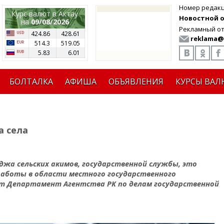
Номер редак
Курс валют в Актау
Новостной от
на
09/08/2026
Рекламный от
424.86
428.61
reklama@
514.3
519.05
5.83
6.01
БОЛТАЛКА
АФИША
ОБЪЯВЛЕНИЯ
КУРСЫ ВАЛ
а села
жа сельских акимов, государственной службы, это
аботы в области местного государственного
ет Департамент Агентства РК по делам государственной