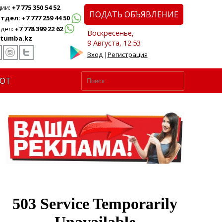
ции:
+7 775 350 54 52
ПОДАТЬ ОБЪЯВЛЕНИЕ
дел: +7 777 259 44 50
дел:
+7 778 399 22 62
Воскресенье,
tumba.kz
9 Августа, 12:53
Вход
|
Регистрация
ЮТ