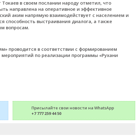
 Токаев в своем послании народу отметил, что
ть направлена на оперативное и эффективное
ьский аким напрямую взаимодействует с населением и
я способность выстраивания диалога, а также
м вопросам.
им» проводится в соответствии с формированием
а мероприятий по реализации программы «Рухани
Присылайте свои новости на WhatsApp
+7 777 259 44 50