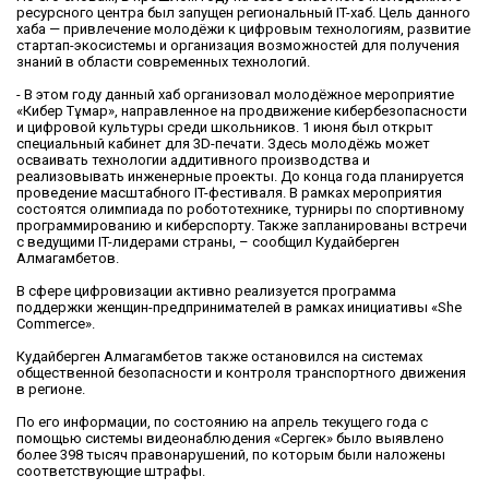
ресурсного центра был запущен региональный IT-хаб. Цель данного
хаба — привлечение молодёжи к цифровым технологиям, развитие
стартап-экосистемы и организация возможностей для получения
знаний в области современных технологий.
- В этом году данный хаб организовал молодёжное мероприятие
«Кибер Тұмар», направленное на продвижение кибербезопасности
и цифровой культуры среди школьников. 1 июня был открыт
специальный кабинет для 3D-печати. Здесь молодёжь может
осваивать технологии аддитивного производства и
реализовывать инженерные проекты. До конца года планируется
проведение масштабного IT-фестиваля. В рамках мероприятия
состоятся олимпиада по робототехнике, турниры по спортивному
программированию и киберспорту. Также запланированы встречи
с ведущими IT-лидерами страны, – сообщил Кудайберген
Алмагамбетов.
В сфере цифровизации активно реализуется программа
поддержки женщин-предпринимателей в рамках инициативы «She
Commerce».
Кудайберген Алмагамбетов также остановился на системах
общественной безопасности и контроля транспортного движения
в регионе.
По его информации, по состоянию на апрель текущего года с
помощью системы видеонаблюдения «Сергек» было выявлено
более 398 тысяч правонарушений, по которым были наложены
соответствующие штрафы.