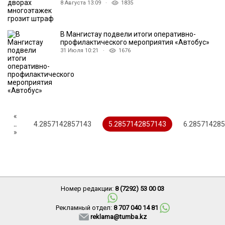
8 Августа 13:09 ·
1835
В Мангистау подвели итоги оперативно-
профилактического мероприятия «Автобус»
31 Июля 10:21 ·
1676
«
..
4.2857142857143
5.2857142857143
6.28571428
»
Номер редакции:
8 (7292) 53 00 03
Рекламный отдел:
8 707 040 14 81
reklama@tumba.kz