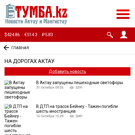
$424.86
€514.3
₽5.83
·
·
ГЛАВНАЯ
НА ДОРОГАХ АКТАУ
Добавить новость
В Актау запущены пешеходные светофоры
31 Октября 09:55 ·
3291
В ДТП на трассе Бейнеу - Тажен погибли
шесть иностранцев
16 Октября 15:09 ·
2681