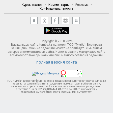
Курсы валют
·
Комментарии
·
Реклама
·
Конфиденциальность
Copyright © 2010-2026
Владельцем сайта tumba.kz является ТОО "Тумба". Все права
защищены. Мнение редакции может не совпадать с мнением
авторов и комментаторов сайта. Использование материалов сайта
возможно только при наличии письменного согласия редакции.
полная версия сайта
ТОО "Тумба". Директор: Фещенко Елена Владимировна, Интернет-ресурс tumba.kz
зарегистрирован в Комитете госудаственного контроля в области связи,
информации и средств массовой информации в качестве информационного
агентства "Tumba.kz" под №16444-ИА от 13.04.2017г. и относятся к
общедоступному электронному информационному ресурсу.