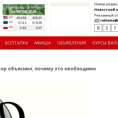
Номер редак
Курс валют в Актау
Новостной от
на
08/08/2026
Рекламный от
424.86
428.61
reklama@
514.3
519.05
5.83
6.01
БОЛТАЛКА
АФИША
ОБЪЯВЛЕНИЯ
КУРСЫ ВАЛ
тор объяснил, почему это необходимо