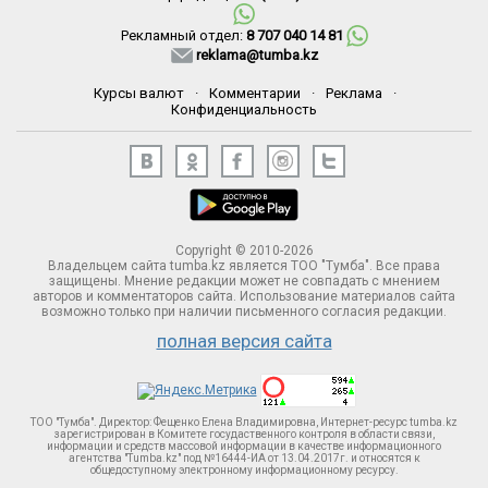
Рекламный отдел:
8 707 040 14 81
reklama@tumba.kz
Курсы валют
·
Комментарии
·
Реклама
·
Конфиденциальность
Copyright © 2010-2026
Владельцем сайта tumba.kz является ТОО "Тумба". Все права
защищены. Мнение редакции может не совпадать с мнением
авторов и комментаторов сайта. Использование материалов сайта
возможно только при наличии письменного согласия редакции.
полная версия сайта
ТОО "Тумба". Директор: Фещенко Елена Владимировна, Интернет-ресурс tumba.kz
зарегистрирован в Комитете госудаственного контроля в области связи,
информации и средств массовой информации в качестве информационного
агентства "Tumba.kz" под №16444-ИА от 13.04.2017г. и относятся к
общедоступному электронному информационному ресурсу.