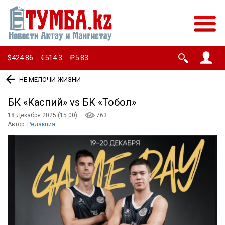
$424.86
€514.3
₽5.83
·
·
НЕ МЕЛОЧИ ЖИЗНИ
БК «Каспий» vs БК «Тобол»
18 Декабря 2025 (15:00) ·
763
Автор:
Редакция