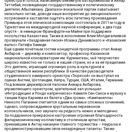
оркестра и голоса, написанную Бекемгуль Батырбеккызы и Акнар
Таттибай, посвящённую государственному и политическому
деятелю Абылайхану. Диапазон вокальной партии охватывает
несколько октав, доводя наше восприятие до эмоционального
потрясения и заставляя ощутить всю патетику произведения.
Премьера этой эпической композиции состоялась в 2011-м году в
Туркестане на международной научной конференции, а два года
спустя - в немецком Франкфурте-на-Майне при поддержке
посольства Казахстана. Также в исполнении Алии Молдагалиевой
прозвучали «Заздравная песня» Исаака Дунаевского и «Казахский
вальс» Латифа Хамиди.
Ещё одним почётным гостем концертной программы стал Анвар
Акбаров – дирижёр и композитор, профессор Казахской
национальной консерватории им. Курмангазы, чьё творчество
широко известно не только в нашей стране, но и за её пределами.
Это деятель, играющий огромную роль в культурной и
общественной жизни республики. В качестве руководителя
студенческого камерного оркестра «Тюрксой» он выступал на
сценах Англии, Шотландии, Кипра, Турции, США, Италии, Германии.
Под взмахи дирижёрской палочки Анвара Акбарова,
управляющего оркестром, зрительный зал услышал
«Интродукцию и Рондо каприччиозо» Камиля Сен-Санса и музыку к
танцам Кара Караева из балета «Два грома». «Кампанелла»
Никколо Паганини считается одним из самых сложных сочинений,
однако, сопровождаемое хрустальным перезвоном
колокольчиков, оно звучало на редкость нежно и мелодично.
За подаренное прекрасное настроение огромная благодарность
филармоническому коллективу и столичным артистам,
приехавшим в Актау накануне главного торжества – Наурыза и
продемонстрировавшим свои незаурядные таланты. Также