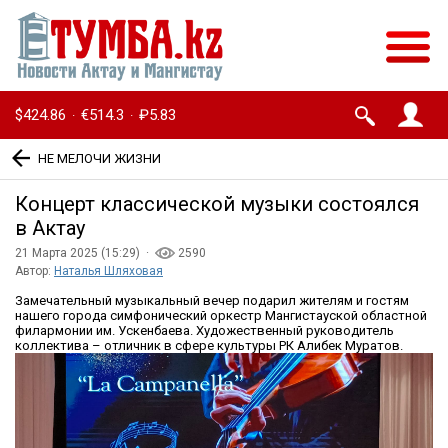
$424.86
€514.3
₽5.83
·
·
НЕ МЕЛОЧИ ЖИЗНИ
Концерт классической музыки состоялся
в Актау
21 Марта 2025 (15:29) ·
2590
Автор:
Наталья Шляховая
Замечательный музыкальный вечер подарил жителям и гостям
нашего города симфонический оркестр Мангистауской областной
филармонии им. Ускенбаева. Художественный руководитель
коллектива – отличник в сфере культуры РК Алибек Муратов.