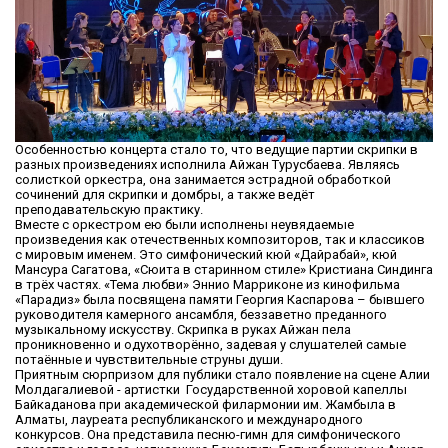
Особенностью концерта стало то, что ведущие партии скрипки в
разных произведениях исполнила Айжан Турусбаева. Являясь
солисткой оркестра, она занимается эстрадной обработкой
сочинений для скрипки и домбры, а также ведёт
преподавательскую практику.
Вместе с оркестром ею были исполнены неувядаемые
произведения как отечественных композиторов, так и классиков
с мировым именем. Это симфонический кюй «Дайрабай», кюй
Мансура Сагатова, «Сюита в старинном стиле» Кристиана Синдинга
в трёх частях. «Тема любви» Эннио Марриконе из кинофильма
«Парадиз» была посвящена памяти Георгия Каспарова – бывшего
руководителя камерного ансамбля, беззаветно преданного
музыкальному искусству. Скрипка в руках Айжан пела
проникновенно и одухотворённо, задевая у слушателей самые
потаённые и чувствительные струны души.
Приятным сюрпризом для публики стало появление на сцене Алии
Молдагалиевой - артистки Государственной хоровой капеллы
Байкаданова при академической филармонии им. Жамбыла в
Алматы, лауреата республиканского и международного
конкурсов. Она представила песню-гимн для симфонического