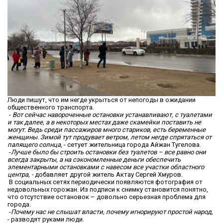
Люди пишут, что им негде укрыться от непогоды в ожидании
общественного транспорта.
-
Вот сейчас навороченные остановки устанавливают, с туалетами
и так далее, а в некоторых местах даже скамейки поставить не
могут. Ведь среди пассажиров много стариков, есть беременные
женщины. Зимой тут продувает ветром, летом негде спрятаться от
палящего солнца
, - сетует жительница города Айжан Тугелова.
-
Лучше было бы строить остановки без туалетов – все равно они
всегда закрыты, а на сэкономленные деньги обеспечить
элементарными остановками с навесом все участки областного
центра, -
добавляет другой житель Актау Сергей Хмуров.
В социальных сетях периодически появляются фотография от
недовольных горожан. Из подписи к снимку становится понятно,
что отсутствие остановок – довольно серьезная проблема для
города.
-
Почему нас не слышат власти, почему игнорируют простой народ,
- разводят руками люди.