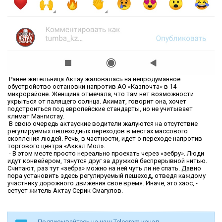
Ранее жительница Актау жаловалась на непродуманное
обустройство остановки напротив АО «Казпочта» в 14
микрорайоне. Женщина отмечала, что там нет возможности
укрыться от палящего солнца. Акимат, говорит она, хочет
подстроиться под европейские стандарты, но не учитывает
климат Мангистау.
В свою очередь актауские водители жалуются на отсутствие
регулируемых пешеходных переходов в местах массового
скопления людей. Речь, в частности, идет о переходе напротив
торгового центра «Аккал Мол».
- В этом месте просто нереально проехать через «зебру». Люди
идут конвейером, тянутся друг за дружкой беспрерывной нитью.
Считают, раз тут «зебра» можно на ней чуть ли не спать. Давно
пора установить здесь регулируемый пешеход, отведя каждому
участнику дорожного движения свое время. Иначе, это хаос, -
сетует житель Актау Серик Смагулов.
Подписывайтесь на наш Telegram канал -