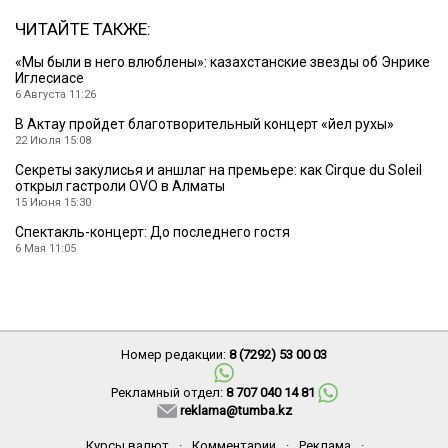
ЧИТАЙТЕ ТАКЖЕ:
«Мы были в него влюблены»: казахстанские звезды об Энрике
Иглесиасе
6 Августа 11:26
В Актау пройдет благотворительный концерт «Әйел рухы»
22 Июля 15:08
Секреты закулисья и аншлаг на премьере: как Cirque du Soleil
открыл гастроли OVO в Алматы
15 Июня 15:30
Спектакль-концерт: До последнего гостя
6 Мая 11:05
Номер редакции:
8 (7292) 53 00 03
Рекламный отдел:
8 707 040 14 81
reklama@tumba.kz
Курсы валют
·
Комментарии
·
Реклама
·