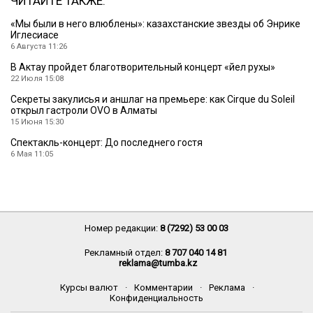
ЧИТАЙТЕ ТАКЖЕ:
«Мы были в него влюблены»: казахстанские звезды об Энрике
Иглесиасе
6 Августа 11:26
В Актау пройдет благотворительный концерт «Әйел рухы»
22 Июля 15:08
Секреты закулисья и аншлаг на премьере: как Cirque du Soleil
открыл гастроли OVO в Алматы
15 Июня 15:30
Спектакль-концерт: До последнего гостя
6 Мая 11:05
Номер редакции:
8 (7292) 53 00 03
Рекламный отдел:
8 707 040 14 81
reklama@tumba.kz
Курсы валют
·
Комментарии
·
Реклама
·
Конфиденциальность