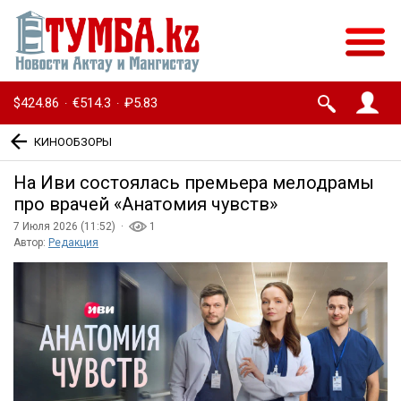
$424.86
€514.3
₽5.83
·
·
КИНООБЗОРЫ
На Иви состоялась премьера мелодрамы
про врачей «Анатомия чувств»
7 Июля 2026 (11:52) ·
1
Автор:
Редакция