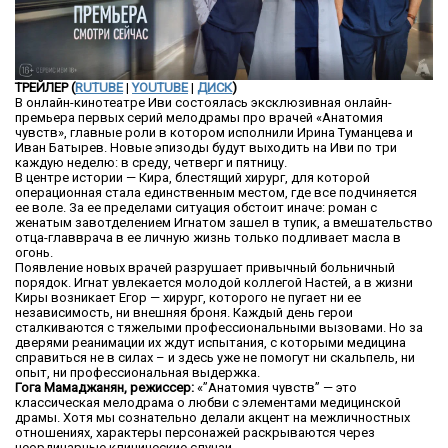
ТРЕЙЛЕР (
RUTUBE
|
YOUTUBE
|
ДИСК
)
В онлайн-кинотеатре Иви состоялась эксклюзивная онлайн-
премьера первых серий мелодрамы про врачей «Анатомия
чувств», главные роли в котором исполнили Ирина Туманцева и
Иван Батырев. Новые эпизоды будут выходить на Иви по три
каждую неделю: в среду, четверг и пятницу.
В центре истории — Кира, блестящий хирург, для которой
операционная стала единственным местом, где все подчиняется
ее воле. За ее пределами ситуация обстоит иначе: роман с
женатым завотделением Игнатом зашел в тупик, а вмешательство
отца-главврача в ее личную жизнь только подливает масла в
огонь.
Появление новых врачей разрушает привычный больничный
порядок. Игнат увлекается молодой коллегой Настей, а в жизни
Киры возникает Егор — хирург, которого не пугает ни ее
независимость, ни внешняя броня. Каждый день герои
сталкиваются с тяжелыми профессиональными вызовами. Но за
дверями реанимации их ждут испытания, с которыми медицина
справиться не в силах – и здесь уже не помогут ни скальпель, ни
опыт, ни профессиональная выдержка.
Гога
Мамаджанян
, режиссер:
«”Анатомия чувств” — это
классическая мелодрама о любви с элементами медицинской
драмы. Хотя мы сознательно делали акцент на межличностных
отношениях, характеры персонажей раскрываются через
неординарные клинические случаи.