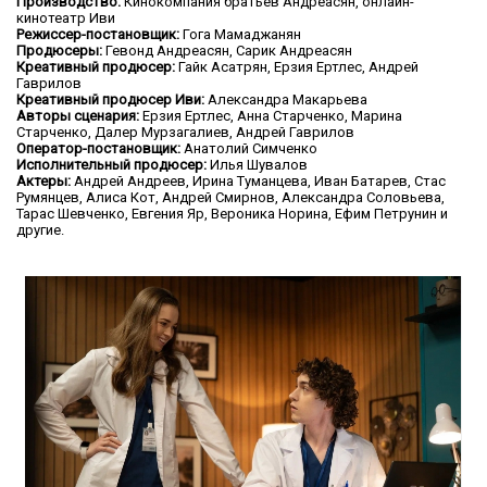
Производство:
Кинокомпания братьев Андреасян, онлайн-
кинотеатр Иви
Режиссер-постановщик:
Гога Мамаджанян
Продюсеры:
Гевонд Андреасян, Сарик Андреасян
Креативный продюсер:
Гайк Асатрян, Ерзия Ертлес, Андрей
Гаврилов
Креативный продюсер
Иви
:
Александра Макарьева
Авторы сценария:
Ерзия Ертлес, Анна Старченко, Марина
Старченко, Далер Мурзагалиев, Андрей Гаврилов
Оператор-постановщик:
Анатолий Симченко
Исполнительный продюсер:
Илья Шувалов
Актеры:
Андрей Андреев, Ирина Туманцева, Иван Батарев, Стас
Румянцев, Алиса Кот, Андрей Смирнов, Александра Соловьева,
Тарас Шевченко, Евгения Яр, Вероника Норина, Ефим Петрунин и
другие.