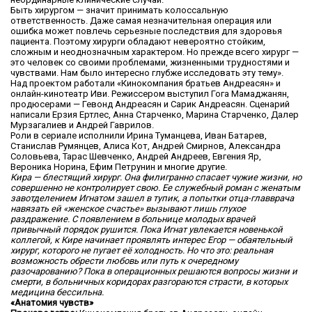
Быть хирургом — значит принимать колоссальную
ответственность. Даже самая незначительная операция или
ошибка может повлечь серьезные последствия для здоровья
пациента. Поэтому хирурги обладают невероятно стойким,
сложным и неоднозначным характером. Но прежде всего хирург —
это человек со своими проблемами, жизненными трудностями и
чувствами. Нам было интересно глубже исследовать эту тему».
Над проектом работали «Кинокомпания братьев Андреасян» и
онлайн-кинотеатр Иви. Режиссером выступил Гога Мамаджанян,
продюсерами — Гевонд Андреасян и Сарик Андреасян. Сценарий
написали Ерзия Ертлес, Анна Старченко, Марина Старченко, Далер
Мурзагалиев и Андрей Гаврилов.
Роли в сериале исполнили Ирина Туманцева, Иван Батарев,
Станислав Румянцев, Алиса Кот, Андрей Смирнов, Александра
Соловьева, Тарас Шевченко, Андрей Андреев, Евгения Яр,
Вероника Норина, Ефим Петрунин и многие другие.
Кира — блестящий хирург. Она филигранно спасает чужие жизни, но
совершенно не контролирует свою. Ее служебный роман с женатым
завотделением Игнатом зашел
в тупик, а попытки отца-главврача
навязать ей «женское счастье» вызывают лишь глухое
раздражение. С появлением в больнице молодых врачей
привычный порядок рушится. Пока Игнат увлекается новенькой
коллегой, к Кире начинает проявлять интерес Егор — обаятельн
ый
хирург, которого не пугает её холодность. Но что это: реальная
возможность обрести любовь или путь к очередному
разочарованию? Пока в операционных решаются вопросы жизни и
смерти, в больничных коридорах разгораются страсти, в которых
медицина бессильна.
«Анатомия чувств»