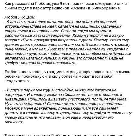
Как рассказала Любовь, уже 9 лет практически ежедневно они с
сыном ходят в парк аттракционов «Сказка» в 5 микрорайоне.
Любовь Коцарь:
-
9 лет он в этом парке катается, всех там знает. На опасные
аттракционы Слава не идет, катается на машинках, маленьких
карусельках и на паровозике. Сегодня, когда мы пришли,
работники нам кататься запретили. Хозяин уперся и ни в какую,
говорит: «Пусть прокуратура разрешение дает». Почему кто-то ему
должен давать разрешение, если я – мать. Я сама знаю, что моему
сыну можно, а что нет. У них там в правилах написано, что детям с
сердечно-сосудистыми заболеваниями, со слабым вестибулярным
аппаратом кататься нельзя. А как они это определяют? Ведь не
требуют никаких справок показывать.
Любовь рассказала, что администрация парка опасается за жизнь
ребенка, поскольку он, в силу болезни, может вести себя
неадекватно.
-
В другие парки мы ходим спокойно, никто нам кататься не
запрещает. И только у хозяина «Сказки» вот такое отношение к
инвалидам. Пришлось вызывать участкового, полиция там была.
Ну а что они сделают? Сказали писать заявление, я и написала.
Ребенок у меня адекватный, понимающий. Он все сам умеет
делать, я и говорю хозяину аттракционов: «ну подойдите, сами сыну
моему объясните, что нельзя», а он еще и неадекватом его
называет.
Тем не менее, по словам Любови, раньше хозяин аттракционов