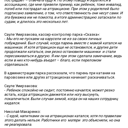
пострадает – отвечать буду я. По этому поводу я обратился в
ассоциацию, где мне привели пример, как ребенок, тоже инвалид,
погиб или пострадал на аттракционе. При этом у родителей было
подписано заявление, о том, что ответственность они несут сами. И
эта бумажка им не помогла, в итоге администрацию затаскали по
судам, и длилось это несколько лет.
Сауле Умирзакова, кассир-контролер парка «Сказка»:
-
Мы его не пускаем на карусели не из-за своих личных
побуждений. Был случай, когда парень вместе с мамой катался на
машинках. И хотя аттракцион еще не остановился, и другие дети
продолжали кататься, они резко остановили машинки и стали
пересаживаться в другую. Я им при этом сделала замечание, ведь
если в них кто-нибудь въедет – благо, если переломом
отделаешься.
В администрации парка рассказали, что парень при катании на
паровозике или других аттракционах начинает раскачиваться.
Сауле Умирзакова:
-
Ребенок спокойно не сидит, постоянно качается, может резко
встать, когда аттракцион движется или ногу высунуть,
покалечиться. Были случаи зимой, когда он на наших сотрудниц
кидался.
Николай Макаренко:
-
С едой, напитками он на аттракционах катался, хотя по правилам
этого делать нельзя. Работники его матери это объясняли, но она
не реагировала.