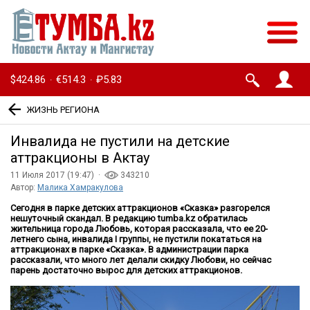
$424.86
€514.3
₽5.83
·
·
ЖИЗНЬ РЕГИОНА
Инвалида не пустили на детские
аттракционы в Актау
11 Июля 2017 (19:47) ·
343210
Автор:
Малика Хамракулова
Сегодня в парке детских аттракционов «Сказка» разгорелся
нешуточный скандал. В редакцию
tumba
.
kz
обратилась
жительница города Любовь, которая рассказала, что ее 20-
летнего сына, инвалида
I
группы, не пустили покататься на
аттракционах в парке «Сказка». В администрации парка
рассказали, что много лет делали скидку Любови, но сейчас
парень достаточно вырос для детских аттракционов.