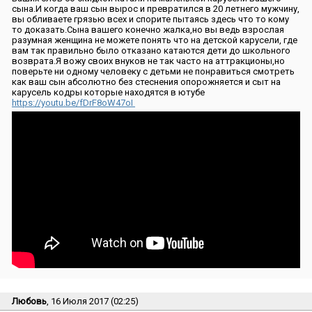
сына.И когда ваш сын вырос и превратился в 20 летнего мужчину,
вы обливаете грязью всех и спорите пытаясь здесь что то кому
то доказать.Сына вашего конечно жалка,но вы ведь взрослая
разумная женщина не можете понять что на детской карусели, где
вам так правильно было отказано катаются дети до школьного
возврата.Я вожу своих внуков не так часто на аттракционы,но
поверьте ни одному человеку с детьми не понравиться смотреть
как ваш сын абсолютно без стеснения опорожняется и сыт на
карусель кодры которые находятся в ютубе
https://youtu.be/fDrF8oW47oI
Любовь
, 16 Июля 2017 (02:25)