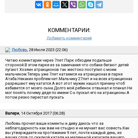
КОММЕНТАРИИ:
Добавить комментарий
Любовь
, 28 Июля 2023 (22:06)
Читаю коментарии через 7лет.Парк обходим подальше
стороной.В этом парке из за замечания что собаки бегают детей
пугают.Хозяин атракционов так жестоко поступил с моим
мальчиком.Теперь уже 7лет катаемся на атракционах в парке
Атаба.Некаких проблем нет.Мальчику 27лет и на всех атракционах
разрешают ему кататся.А вот этот мужик нашол причину чтоб
избавится от моего сына.Долго мой ребенок отвыкал и плакал.Не
мог понять почему дядя по имени С-ь пускал его на атракционы.А
потом резко перестал пускать
Валери
, 14 Октября 2017 (06:28)
Любовь прочел ваши коменты и диву даюсь что за
неблагодарность как вам не стыдно и не мучает вас совесть.Как
вы утверждаете на протяжение 9 лет, почти каждый день, из
ваших слов со скидкой катали на маленькой карусели вашего