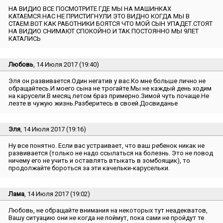
НА ВИДИО ВСЕ ПОСМОТРИТЕ ГДЕ МЫ НА МАШИНКАХ
КАТАЕМСЯ.НАС НЕ ПРИСТИГНУЛИ ЭТО ВИДНО КОГДА МЫ В
СТАЕМ.ВОТ КАК РАБОТНИКИ БОЯТСЯ ЧТО МОЙ СЫН УПАДЕТ.СТОЯТ
НА ВИДИО СНИМАЮТ СПОКОЙНО.И ТАК ПОСТОЯННО МЫ 9ЛЕТ
КАТАЛИСЬ
Любовь
, 14 Июля 2017 (19:40)
Эля он развивается.Один негатив у вас.Ко мне больше лично не
обращайтесь.И моего сына не трогайте.Мы не каждый день ходим
на карусели.В месяц летом 6раз примерно.Зимой чуть почаще.Не
лезте в чужую жизнь.Разберитесь в своей.Досвиданье
Эля
, 14 Июля 2017 (19:16)
Ну все понятно. Если вас устраивает, что ваш ребенок никак не
развивается (только не надо ссылаться на болезнь. Это не повод
ничему его не учить и оставлять втыкать в зомбоящик), то
продолжайте бороться за эти качельки-карусельки.
Лама
, 14 Июля 2017 (19:02)
Любовь, не обращайте внимания на некоторых тут неадекватов,
Вашу ситуацию они не когда не поймут, пока сами не пройдут те