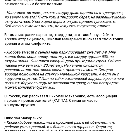
относился к ним более лояльно.
-
Нас директор знает, он нам скидку даже сделал на аттракционы,
но зачем мне это? Пусть хоть в тридорого берет, но разрешит моему
сыну кататься. У него одна дорога, он уже привык туда ходить.
Сейчас он не может понять, почему его не пускают, плачет.
В администрации парка подтвердили, что такой случай был.
Хозяин аттракционов, Николай Макаренко высказал свою точку
зрения в этом конфликте:
-
Любовь вместе с сыном наш парк посещает уже лет 8-9. Мне
жалко было мальчишку, поэтому я им скидку сделал 50% на
аттракционы. Они почти каждый день приходили утром. Сейчас
парень уже вымахал, 20 лет ему. На качели он садится,
раскачивается, постоянно скачет, прыгает на месте. Сегодня
вообще помочился на стенку у маленькой карусели. А если он с
карусели спрыгнет? Или на той же маленькой каруселе резко ноги
вытянет. Карусель ведь не остановится сразу, он так пострадать
может. Виноваты будем мы.
В России, как рассказал Николай Макаренко, есть ассоциация
парков и производителей (РАППА). С ними он часто
консультируется.
Николай Макаренко:
-
Когда Любовь приходила в прошлый раз, я ей объяснил, что
ребенок уже взрослый, и я боюсь за его здоровье. Ударится,