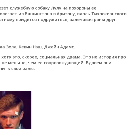
зет служебную собаку Лулу на похороны ее
легает из Вашингтона в Аризону, вдоль Тихоокеанского
отному придется подружиться, залечивая раны друг
лла Золл, Кевин Нэш, Джейн Адамс.
отя это, скорее, социальная драма. Это не история про
а не меньше, чем ее сопровождающий. Вдвоем они
чить свои раны.