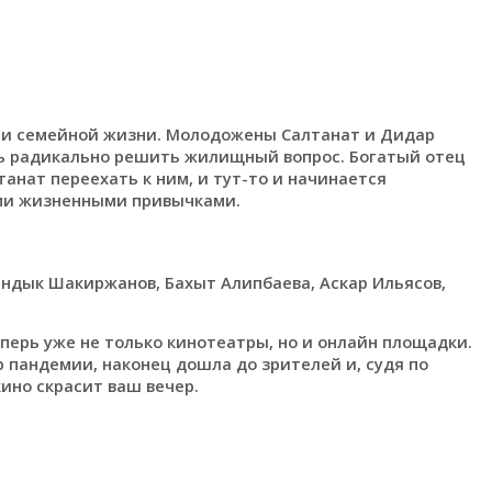
ти семейной жизни. Молодожены Салтанат и Дидар
сь радикально решить жилищный вопрос. Богатый отец
нат переехать к ним, и тут-то и начинается
ыми жизненными привычками.
андык Шакиржанов, Бахыт Алипбаева, Аскар Ильясов,
ерь уже не только кинотеатры, но и онлайн площадки.
ар пандемии, наконец дошла до зрителей и, судя по
ино скрасит ваш вечер.