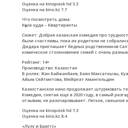
Оценка на kinopoisk hd 5.3
Оценка на kino.kz 7.7
Что посмотреть дома:
Күшiк құда – Квартиранты
Сюжет: Добрая казахская комедия про труднос
были счастливы, пока их родители не собрали
Дидара приглашает бедных родственников Салта
комическое столкновение семей с очень разн
Рейтинг: 14+
Производство: Казахстан
В ролях: Жан Байжанбаев, Баян Максаткызы, Ку
Айым Сейтметова, Мейірғат Амангельдин
Казахстанское кино продолжает штурмовать теп
Комедия, снятая еще в 2020 году, в самый разг
отзывам, не разочаровывает. Легкое, смешное к
Оценка на kinopoisk hd 7.3
Оценка на kino.kz 8.4
«Лулу и Бриггс»