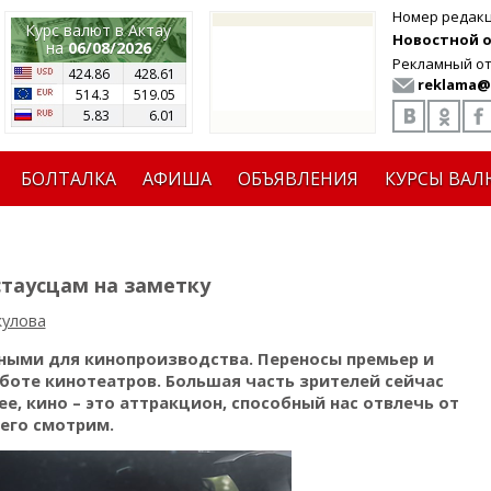
Номер редак
Курс валют в Актау
Новостной от
на
06/08/2026
Рекламный от
424.86
428.61
reklama@
514.3
519.05
5.83
6.01
БОЛТАЛКА
АФИША
ОБЪЯВЛЕНИЯ
КУРСЫ ВАЛ
стаусцам на заметку
кулова
ными для кинопроизводства. Переносы премьер и
боте кинотеатров. Большая часть зрителей сейчас
е, кино – это аттракцион, способный нас отвлечь от
 его смотрим.