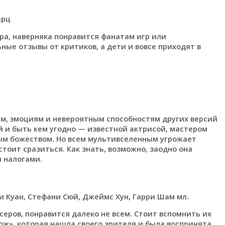
арц
гра, наверняка понравится фанатам игр или
ные отзывы от критиков, а дети и вовсе приходят в
м, эмоциям и невероятным способностям других версий
 и быть кем угодно — известной актрисой, мастером
ным божеством. Но всем мультивселенным угрожает
тоит сразиться. Как знать, возможно, заодно она
 налогами.
и Куан, Стефани Сюй, Джеймс Хун, Гарри Шам мл.
еров, понравится далеко не всем. Стоит вспомнить их
ж», которая нашла своего зрителя и была воспринята