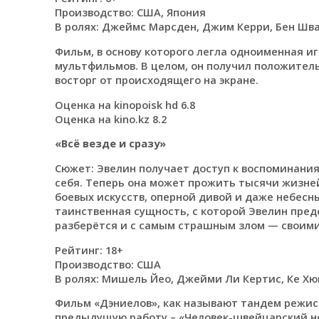
Производство: США, Япония
В ролях: Джеймс Марсден, Джим Керри, Бен Шв
Фильм, в основу которого легла одноименная и
мультфильмов. В целом, он получил положитель
восторг от происходящего на экране.
Оценка на kinopoisk hd 6.8
Оценка на kino.kz 8.2
«Всё везде и сразу»
Сюжет: Эвелин получает доступ к воспоминания
себя. Теперь она может прожить тысячи жизней
боевых искусств, оперной дивой и даже небес
таинственная сущность, с которой Эвелин предс
разберётся и с самым страшным злом — своими
Рейтинг: 18+
Производство: США
В ролях: Мишель Йео, Джейми Ли Кертис, Ке Хю
Фильм «Дэниелов», как называют тандем режисс
предыдущую работу – «Человек-швейцарский но