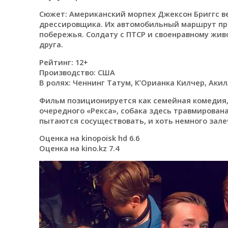
Сюжет: Американский морпех Джексон Бриггс ве
дрессировщика. Их автомобильный маршрут про
побережья. Солдату с ПТСР и своенравному жив
друга.
Рейтинг: 12+
Производство: США
В ролях: Ченнинг Татум, К’Орианка Килчер, Аки
Фильм позиционируется как семейная комедия, х
очередного «Рекса», собака здесь травмирован
пытаются сосуществовать, и хоть немного зале
Оценка на kinopoisk hd 6.6
Оценка на kino.kz 7.4