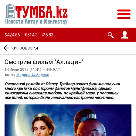
$424.86
€514.3
₽5.83
·
·
КИНООБЗОРЫ
Смотрим фильм ″Алладин″
14 Июня 2019 (11:41) ·
9771
Автор:
Мадина Ахмедова
Очередной ремейк от Disney. Трейлер нового фильма получил
много критики со стороны фанатов мультфильма, однако
кинокартина снискала любовь, по крайней мере, у половины
зрителей, которые были изначально настроены негативно.