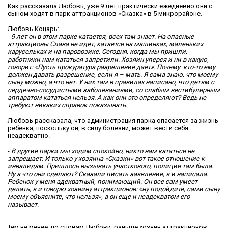
Как рассказала Любовь, уже 9 лет практически ежедневно они с
сыном ходят в парк аттракционов «Сказка» в 5 микрорайоне.
Любовь Коцарь:
-
9 лет он в этом парке катается, всех там знает. На опасные
аттракционы Слава не идет, катается на машинках, маленьких
карусельках и на паровозике. Сегодня, когда мы пришли,
работники нам кататься запретили. Хозяин уперся и ни в какую,
говорит: «Пусть прокуратура разрешение дает». Почему кто-то ему
должен давать разрешение, если я – мать. Я сама знаю, что моему
сыну можно, а что нет. У них там в правилах написано, что детям с
сердечно-сосудистыми заболеваниями, со слабым вестибулярным
аппаратом кататься нельзя. А как они это определяют? Ведь не
требуют никаких справок показывать.
Любовь рассказала, что администрация парка опасается за жизнь
ребенка, поскольку он, в силу болезни, может вести себя
неадекватно.
-
В другие парки мы ходим спокойно, никто нам кататься не
запрещает. И только у хозяина «Сказки» вот такое отношение к
инвалидам. Пришлось вызывать участкового, полиция там была.
Ну а что они сделают? Сказали писать заявление, я и написала.
Ребенок у меня адекватный, понимающий. Он все сам умеет
делать, я и говорю хозяину аттракционов: «ну подойдите, сами сыну
моему объясните, что нельзя», а он еще и неадекватом его
называет.
Тем не менее, по словам Любови, раньше хозяин аттракционов