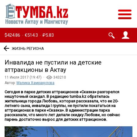
$424.86
€514.3
₽5.83
·
·
ЖИЗНЬ РЕГИОНА
Инвалида не пустили на детские
аттракционы в Актау
11 Июля 2017 (19:47) ·
343210
Автор:
Малика Хамракулова
Сегодня в парке детских аттракционов «Сказка» разгорелся
нешуточный скандал. В редакцию
tumba
.
kz
обратилась
жительница города Любовь, которая рассказала, что ее 20-
летнего сына, инвалида
I
группы, не пустили покататься на
аттракционах в парке «Сказка». В администрации парка
рассказали, что много лет делали скидку Любови, но сейчас
парень достаточно вырос для детских аттракционов.