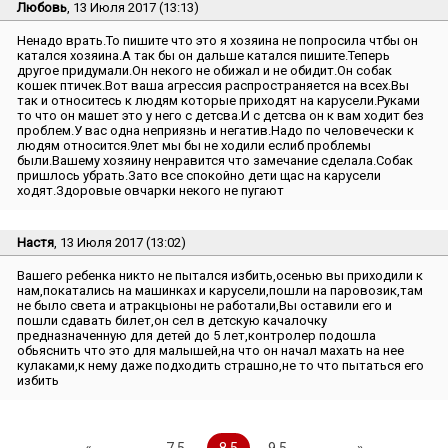
Любовь
, 13 Июля 2017 (13:13)
Ненадо врать.То пишите что это я хозяина не попросила чтбы он
катался хозяина.А так бы он дальше катался пишите.Теперь
другое придумали.Он некого не обижал и не обидит.Он собак
кошек птичек.Вот ваша агрессия распространяется на всех.Вы
так и относитесь к людям которые приходят на карусели.Руками
то что он машет это у него с детсва.И с детсва он к вам ходит без
проблем.У вас одна неприязнь и негатив.Надо по человечески к
людям относится.9лет мы бы не ходили еслиб проблемы
были.Вашему хозяину ненравится что замечание сделала.Собак
пришлось убрать.Зато все спокойно дети щас на карусели
ходят.Здоровые овчарки некого не пугают
Настя
, 13 Июля 2017 (13:02)
Вашего ребенка никто не пытался избить,осенью вы приходили к
нам,покатались на машинках и карусели,пошли на паровозик,там
не было света и атракцыоны не работали,Вы оставили его и
пошли сдавать билет,он сел в детскую качалочку
предназначенную для детей до 5 лет,контролер подошла
обьяснить что это для малышей,на что он начал махать на нее
кулаками,к нему даже подходить страшно,не то что пытаться его
избить
«
..
7.5
8.5
9.5
..
»