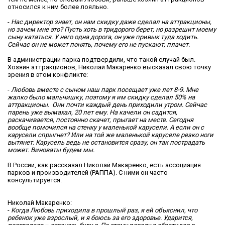
относился к ним более лояльно.
-
Нас директор знает, он нам скидку даже сделал на аттракционы,
но зачем мне это? Пусть хоть в тридорого берет, но разрешит моему
сыну кататься. У него одна дорога, он уже привык туда ходить.
Сейчас он не может понять, почему его не пускают, плачет.
В администрации парка подтвердили, что такой случай был.
Хозяин аттракционов, Николай Макаренко высказал свою точку
зрения в этом конфликте:
-
Любовь вместе с сыном наш парк посещает уже лет 8-9. Мне
жалко было мальчишку, поэтому я им скидку сделал 50% на
аттракционы. Они почти каждый день приходили утром. Сейчас
парень уже вымахал, 20 лет ему. На качели он садится,
раскачивается, постоянно скачет, прыгает на месте. Сегодня
вообще помочился на стенку у маленькой карусели. А если он с
карусели спрыгнет? Или на той же маленькой каруселе резко ноги
вытянет. Карусель ведь не остановится сразу, он так пострадать
может. Виноваты будем мы.
В России, как рассказал Николай Макаренко, есть ассоциация
парков и производителей (РАППА). С ними он часто
консультируется.
Николай Макаренко:
-
Когда Любовь приходила в прошлый раз, я ей объяснил, что
ребенок уже взрослый, и я боюсь за его здоровье. Ударится,