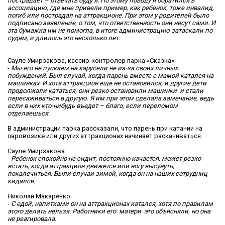
пострадает – отвечать буду я. По этому поводу я обратился в
ассоциацию, где мне привели пример, как ребенок, тоже инвалид,
погиб или пострадал на аттракционе. При этом у родителей было
подписано заявление, о том, что ответственность они несут сами. И
эта бумажка им не помогла, в итоге администрацию затаскали по
судам, и длилось это несколько лет.
Сауле Умирзакова, кассир-контролер парка «Сказка»:
-
Мы его не пускаем на карусели не из-за своих личных
побуждений. Был случай, когда парень вместе с мамой катался на
машинках. И хотя аттракцион еще не остановился, и другие дети
продолжали кататься, они резко остановили машинки и стали
пересаживаться в другую. Я им при этом сделала замечание, ведь
если в них кто-нибудь въедет – благо, если переломом
отделаешься.
В администрации парка рассказали, что парень при катании на
паровозике или других аттракционах начинает раскачиваться.
Сауле Умирзакова:
-
Ребенок спокойно не сидит, постоянно качается, может резко
встать, когда аттракцион движется или ногу высунуть,
покалечиться. Были случаи зимой, когда он на наших сотрудниц
кидался.
Николай Макаренко:
-
С едой, напитками он на аттракционах катался, хотя по правилам
этого делать нельзя. Работники его матери это объясняли, но она
не реагировала.