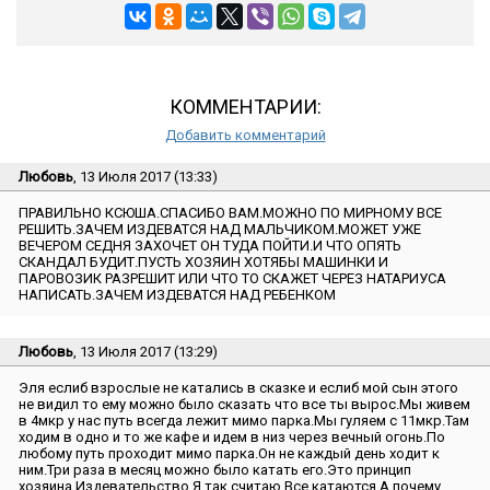
КОММЕНТАРИИ:
Добавить комментарий
Любовь
, 13 Июля 2017 (13:33)
ПРАВИЛЬНО КСЮША.СПАСИБО ВАМ.МОЖНО ПО МИРНОМУ ВСЕ
РЕШИТЬ.ЗАЧЕМ ИЗДЕВАТСЯ НАД МАЛЬЧИКОМ.МОЖЕТ УЖЕ
ВЕЧЕРОМ СЕДНЯ ЗАХОЧЕТ ОН ТУДА ПОЙТИ.И ЧТО ОПЯТЬ
СКАНДАЛ БУДИТ.ПУСТЬ ХОЗЯИН ХОТЯБЫ МАШИНКИ И
ПАРОВОЗИК РАЗРЕШИТ ИЛИ ЧТО ТО СКАЖЕТ ЧЕРЕЗ НАТАРИУСА
НАПИСАТЬ.ЗАЧЕМ ИЗДЕВАТСЯ НАД РЕБЕНКОМ
Любовь
, 13 Июля 2017 (13:29)
Эля еслиб взрослые не катались в сказке и еслиб мой сын этого
не видил то ему можно было сказать что все ты вырос.Мы живем
в 4мкр у нас путь всегда лежит мимо парка.Мы гуляем с 11мкр.Там
ходим в одно и то же кафе и идем в низ через вечный огонь.По
любому путь проходит мимо парка.Он не каждый день ходит к
ним.Три раза в месяц можно было катать его.Это принцип
хозяина.Издевательство.Я так считаю.Все катаются.А почему