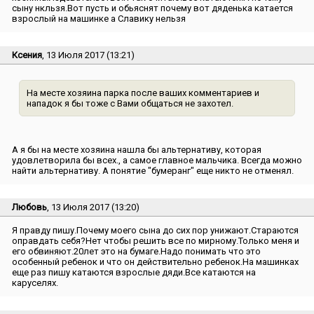
сыну нкльзя.Вот пусть и обьяснят почему вот дяденька катается
взрослый на машинке а Славику нельзя
Ксения
, 13 Июля 2017 (13:21)
На месте хозяина парка после ваших комментариев и
нападок я бы тоже с Вами общаться не захотел.
А я бы на месте хозяина нашла бы альтернативу, которая
удовлетворила бы всех., а самое главное мальчика. Всегда можно
найти альтернативу. А понятие ″бумеранг″ еще никто не отменял.
Любовь
, 13 Июля 2017 (13:20)
Я правду пишу.Почему моего сына до сих пор унижают.Стараются
оправдать себя?Нет чтобы решить все по мирному.Только меня и
его обвиняют.20лет это на бумаге.Надо понимать что это
особенный ребенок и что он действительно ребенок.На машинках
еще раз пишу катаются взрослые дяди.Все катаются на
каруселях.