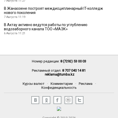
7 Августа 11:27
В Жанаозене построят междисциплинарный IT-колледж
нового поколения
7 Августа 11:19
В Актау активно ведутся работы по углублению
водозаборного канала ТОО «МАЭК»
6 Августа 11:21
Номер редакции:
8 (7292) 53 00 03
Рекламный отдел:
8 707 040 14 81
reklama@tumba.kz
Курсы валют
·
Комментарии
·
Реклама
·
Конфиденциальность