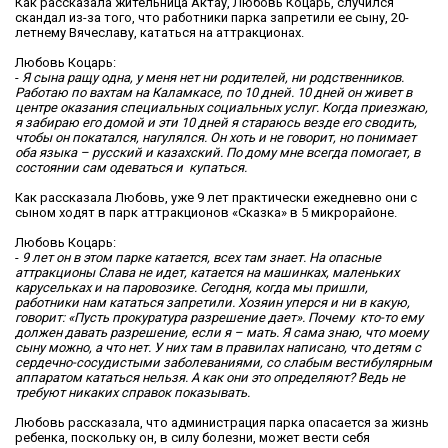
Как рассказала жительница Актау, Любовь Коцарь, случился
скандал из-за того, что работники парка запретили ее сыну, 20-
летнему Вячеславу, кататься на аттракционах.
Любовь Коцарь:
-
Я сына ращу одна, у меня нет ни родителей, ни родственников.
Работаю по вахтам на Каламкасе, по 10 дней. 10 дней он живет в
центре оказания специальных социальных услуг
. Когда приезжаю,
я забираю его домой и эти 10 дней я стараюсь везде его сводить,
чтобы он покатался, нагулялся.
Он хоть и не говорит, но понимает
оба языка – русский и казахский. По дому мне всегда помогает, в
состоянии сам одеваться и купаться.
Как рассказала Любовь, уже 9 лет практически ежедневно они с
сыном ходят в парк аттракционов «Сказка» в 5 микрорайоне.
Любовь Коцарь:
-
9 лет он в этом парке катается, всех там знает. На опасные
аттракционы Слава не идет, катается на машинках, маленьких
карусельках и на паровозике. Сегодня, когда мы пришли,
работники нам кататься запретили. Хозяин уперся и ни в какую,
говорит: «Пусть прокуратура разрешение дает». Почему кто-то ему
должен давать разрешение, если я – мать. Я сама знаю, что моему
сыну можно, а что нет. У них там в правилах написано, что детям с
сердечно-сосудистыми заболеваниями, со слабым вестибулярным
аппаратом кататься нельзя. А как они это определяют? Ведь не
требуют никаких справок показывать.
Любовь рассказала, что администрация парка опасается за жизнь
ребенка, поскольку он, в силу болезни, может вести себя