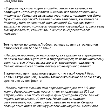
неадекватно.
-
В другие парки мы ходим спокойно, никто нам кататься не
запрещает. И только у хозяина «Сказки» вот такое отношение к
инвалидам. Пришлось вызывать участкового, полиция там была.
Ну а что они сделают? Сказали писать заявление, я и написала.
Ребенок у меня адекватный, понимающий. Он все сам умеет
делать, я и говорю хозяину аттракционов: «ну подойдите, сами сыну
моему объясните, что нельзя», а он еще и неадекватом его
называет.
Тем не менее, по словам Любови, раньше хозяин аттракционов
относился к ним более лояльно.
-
Нас директор знает, он нам скидку даже сделал на аттракционы,
но зачем мне это? Пусть хоть в тридорого берет, но разрешит моему
сыну кататься. У него одна дорога, он уже привык туда ходить.
Сейчас он не может понять, почему его не пускают, плачет.
В администрации парка подтвердили, что такой случай был.
Хозяин аттракционов, Николай Макаренко высказал свою точку
зрения в этом конфликте:
-
Любовь вместе с сыном наш парк посещает уже лет 8-9. Мне
жалко было мальчишку, поэтому я им скидку сделал 50% на
аттракционы. Они почти каждый день приходили утром. Сейчас
парень уже вымахал, 20 лет ему. На качели он садится,
раскачивается, постоянно скачет, прыгает на месте. Сегодня
вообще помочился на стенку у маленькой карусели. А если он с