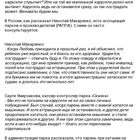
карусели спрыгнет? Или на той же маленькой каруселе резко ноги
вытянет. Карусель ведь не остановится сразу, он так пострадать
может. Виноваты будем мы.
В России, как рассказал Николай Макаренко, есть ассоциация
парков и производителей (РАППА). С ними он часто
консультируется.
Николай Макаренко:
-
Когда Любовь приходила в прошлый раз, я ей объяснил, что
ребенок уже взрослый, и я боюсь за его здоровье. Ударится,
пострадает – отвечать буду я. По этому поводу я обратился в
ассоциацию, где мне привели пример, как ребенок, тоже инвалид,
погиб или пострадал на аттракционе. При этом у родителей было
подписано заявление, о том, что ответственность они несут сами. И
эта бумажка им не помогла, в итоге администрацию затаскали по
судам, и длилось это несколько лет.
Сауле Умирзакова, кассир-контролер парка «Сказка»:
-
Мы его не пускаем на карусели не из-за своих личных
побуждений. Был случай, когда парень вместе с мамой катался на
машинках. И хотя аттракцион еще не остановился, и другие дети
продолжали кататься, они резко остановили машинки и стали
пересаживаться в другую. Я им при этом сделала замечание, ведь
если в них кто-нибудь въедет – благо, если переломом
отделаешься.
В администрации парка рассказали, что парень при катании на