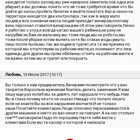
находится только кассир,вы уже наверное заметили,она одна все
убирает,и вы должны понять что ей тоже требуется время что бы
дойти до кассы,пробить билетик и выйти покатать Вас.в сезон на
территори находятся два контролера ,так как в жару мало
людей,и вся основная масса людей приходит вечером,поэтому
весь персонал ставится вечером,вам об этом уже говорили.Лично
я работаю с утра,и всегда катаю вашего ребенка,ни разу не
нагрубив ни Вам ни мальчику.мы тоже люди,мы не роботы,мы
тоже после уборки хотим выпить хотя бы стакан воды,умыть
лицо после пыли,мы так же ходим в туалет,эта та же причина по
которой мы отсутствуем на рабочем месте,но понимают это лиж
еденицы,для других мы прям обязанны стоять на рабочем месте и
не важно хотим мы в туалет или покушать.
Любовь
, 13 Июля 2017 (10:17)
Вы только к нам придираетесь.Вечерами посмотрите что у вас
творится.Взрослым мужчинам боитесь делать замечания.Я вам
пишу еще раз еслиб мы за девять лет нарушали что нибудь.Нам
бы в глаза почему не кто не сказал.Ненадо что попало писать
если не знаете.Вы на все нарушения молчите.И не только
наши.Почитайте коментарии.Люди спокойно пересаживаются в
другие машинки и некто из вас нечего не говорит.А на нас столько
гов*** наговорили.Надо по хорошему Настя себя вести с
клиентами.Если вы та кассир о которой я написала