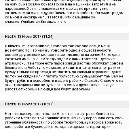
за ноги сына хозяин боится.Но он и на машинках запретил и на
паровозике.Хотя на машинках мы всегда не пристегнутые
катаемся.Мой сын не дурак.Зачем его оскорблять.Он сидит рядом
со мной и некогда не пытается выйти с машины.Он
счаслив.Улыбается.Вы видели это
Настя
, 13 Июля 2017 (11:24)
Я ничего не наговариваю,а говорю так как оно есть,и меня
возмутило то что нам вы говорите одно,а общественности
совсем другое.если мы все такие плохие,тогда зачем Вы ходите
кататься именно к нам?ведь рядом с нами тоже есть детские
атракционы,там тоже есть паровозик,и Вас там обслужат совсем
бесплатно,в Акботу тоже можете ходить и кататься и потратить
сумму только на проезд,а не платить за каждый атракцион даже
по той же скидке или платить полностью сумму,может там Вам не
будут грубить и оскорблять вашего ребенка,Скажете Славе что на
эти атракционы нас не пускают,но есть и другие качельки где
работают хорошие люди,и все будут довольны
Настя
, 13 Июля 2017 (10:37)
Нет я не кассир,я контролер.А то что нас с утра не бывает на
рабочем месте по той причине что у нас как у персонала есть свои
утренние обязанности по уборке территори,и у кассира тоже есть
своя работа,в будние дни,в холодное время на территории