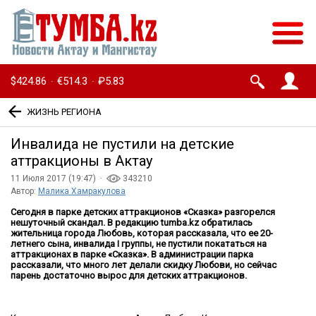
$424.86
€514.3
₽5.83
·
·
ЖИЗНЬ РЕГИОНА
Инвалида не пустили на детские
аттракционы в Актау
11 Июля 2017 (19:47) ·
343210
Автор:
Малика Хамракулова
Сегодня в парке детских аттракционов «Сказка» разгорелся
нешуточный скандал. В редакцию
tumba
.
kz
обратилась
жительница города Любовь, которая рассказала, что ее 20-
летнего сына, инвалида
I
группы, не пустили покататься на
аттракционах в парке «Сказка». В администрации парка
рассказали, что много лет делали скидку Любови, но сейчас
парень достаточно вырос для детских аттракционов.