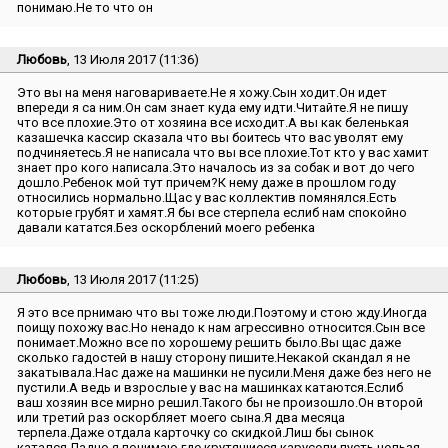
понимаю.Не то что он
Любовь
, 13 Июля 2017 (11:36)
Это вы на меня наговариваете.Не я хожу.Сын ходит.Он идет
впереди я са ним.Он сам знает куда ему идти.Читайте.Я не пишу
что все плохие.Это от хозяина все исходит.А вы как беленькая
казашечка кассир сказала что вы боитесь что вас уволят ему
подчиняетесь.Я не написала что вы все плохие.Тот кто у вас хамит
знает про кого написала.Это началось из за собак и вот до чего
дошло.Ребенок мой тут причем?К нему даже в прошлом году
относились нормально.Щас у вас коллектив помянялся.Есть
которые грубят и хамят.Я бы все стерпела еслиб нам спокойно
давали кататся.Без оскорблений моего ребенка
Любовь
, 13 Июля 2017 (11:25)
Я это все прнимаю что вы тоже люди.Поэтому и стою жду.Иногда
поищу похожу вас.Но ненадо к нам агрессивно относится.Сын все
понимает.Можно все по хорошему решить было.Вы щас даже
сколько гадостей в нашу сторону пишите.Некакой скандал я не
закатывала.Нас даже на машинки не пусили.Меня даже без него не
пустили.А ведь и взрослые у вас на машинках катаются.Еслиб
ваш хозяин все мирно решил.Такого бы не произошло.Он второй
или третий раз оскорбляет моего сына.Я два месяца
терпела.Даже отдала карточку со скидкой.Лиш бы сынок
катался.Ладно я понимаю где крутящиеся карусели пусть нельзя