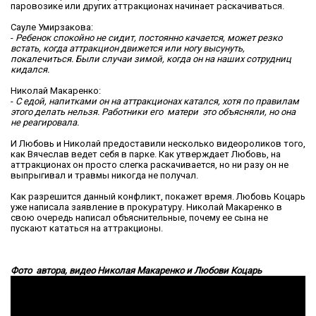
паровозике или других аттракционах начинает раскачиваться.
Сауле Умирзакова:
-
Ребенок спокойно не сидит, постоянно качается, может резко
встать, когда аттракцион движется или ногу высунуть,
покалечиться. Были случаи зимой, когда он на наших сотрудниц
кидался.
Николай Макаренко:
-
С едой, напитками он на аттракционах катался, хотя по правилам
этого делать нельзя. Работники его матери это объясняли, но она
не реагировала.
И Любовь и Николай предоставили несколько видеороликов того,
как Вячеслав ведет себя в парке. Как утверждает Любовь, на
аттракционах он просто слегка раскачивается, но ни разу он не
выпрыгивал и травмы никогда не получал.
Как разрешится данный конфликт, покажет время. Любовь Коцарь
уже написала заявление в прокуратуру. Николай Макаренко в
свою очередь написал объяснительные, почему ее сына не
пускают кататься на аттракционы.
Фото автора, видео Николая Макаренко и Любови Коцарь