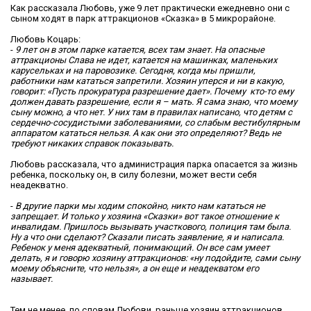
Как рассказала Любовь, уже 9 лет практически ежедневно они с
сыном ходят в парк аттракционов «Сказка» в 5 микрорайоне.
Любовь Коцарь:
-
9 лет он в этом парке катается, всех там знает. На опасные
аттракционы Слава не идет, катается на машинках, маленьких
карусельках и на паровозике. Сегодня, когда мы пришли,
работники нам кататься запретили. Хозяин уперся и ни в какую,
говорит: «Пусть прокуратура разрешение дает». Почему кто-то ему
должен давать разрешение, если я – мать. Я сама знаю, что моему
сыну можно, а что нет. У них там в правилах написано, что детям с
сердечно-сосудистыми заболеваниями, со слабым вестибулярным
аппаратом кататься нельзя. А как они это определяют? Ведь не
требуют никаких справок показывать.
Любовь рассказала, что администрация парка опасается за жизнь
ребенка, поскольку он, в силу болезни, может вести себя
неадекватно.
-
В другие парки мы ходим спокойно, никто нам кататься не
запрещает. И только у хозяина «Сказки» вот такое отношение к
инвалидам. Пришлось вызывать участкового, полиция там была.
Ну а что они сделают? Сказали писать заявление, я и написала.
Ребенок у меня адекватный, понимающий. Он все сам умеет
делать, я и говорю хозяину аттракционов: «ну подойдите, сами сыну
моему объясните, что нельзя», а он еще и неадекватом его
называет.
Тем не менее, по словам Любови, раньше хозяин аттракционов