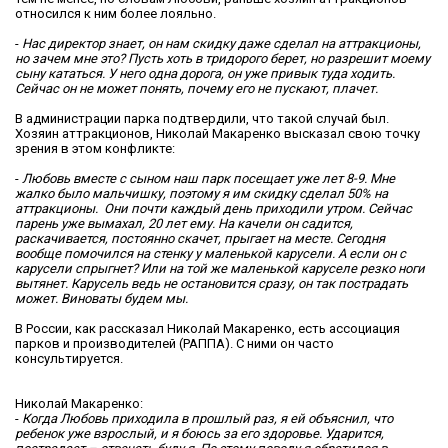
относился к ним более лояльно.
-
Нас директор знает, он нам скидку даже сделал на аттракционы,
но зачем мне это? Пусть хоть в тридорого берет, но разрешит моему
сыну кататься. У него одна дорога, он уже привык туда ходить.
Сейчас он не может понять, почему его не пускают, плачет.
В администрации парка подтвердили, что такой случай был.
Хозяин аттракционов, Николай Макаренко высказал свою точку
зрения в этом конфликте:
-
Любовь вместе с сыном наш парк посещает уже лет 8-9. Мне
жалко было мальчишку, поэтому я им скидку сделал 50% на
аттракционы. Они почти каждый день приходили утром. Сейчас
парень уже вымахал, 20 лет ему. На качели он садится,
раскачивается, постоянно скачет, прыгает на месте. Сегодня
вообще помочился на стенку у маленькой карусели. А если он с
карусели спрыгнет? Или на той же маленькой каруселе резко ноги
вытянет. Карусель ведь не остановится сразу, он так пострадать
может. Виноваты будем мы.
В России, как рассказал Николай Макаренко, есть ассоциация
парков и производителей (РАППА). С ними он часто
консультируется.
Николай Макаренко:
-
Когда Любовь приходила в прошлый раз, я ей объяснил, что
ребенок уже взрослый, и я боюсь за его здоровье. Ударится,