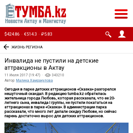
$424.86
€514.3
₽5.83
·
·
ЖИЗНЬ РЕГИОНА
Инвалида не пустили на детские
аттракционы в Актау
11 Июля 2017 (19:47) ·
343210
Автор:
Малика Хамракулова
Сегодня в парке детских аттракционов «Сказка» разгорелся
нешуточный скандал. В редакцию
tumba
.
kz
обратилась
жительница города Любовь, которая рассказала, что ее 20-
летнего сына, инвалида
I
группы, не пустили покататься на
аттракционах в парке «Сказка». В администрации парка
рассказали, что много лет делали скидку Любови, но сейчас
парень достаточно вырос для детских аттракционов.