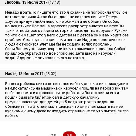
Любовь
, 13 Июля 2017 (13:13)
Ненадо врать.То пишите что это я хозяина не попросила чтбы он
катался хозяина.А так бы он дальше катался пишите.Теперь
другое придумали.Он некого не обижал и не обидит.Он собак
кошек птичек.Вот ваша агрессия распространяется на всех.Вы
так и относитесь к людям которые приходят на карусели.Руками
то что он машет это у него с детсва.И с детсва он к вам ходит без
проблем.У вас одна неприязнь и негатив.Надо по человечески к
людям относится.9лет мы бы не ходили еслиб проблемы
были.Вашему хозяину ненравится что замечание сделала.Собак
пришлось убрать.Зато все спокойно дети щас на карусели
ходят.Здоровые овчарки некого не пугают
Настя
, 13 Июля 2017 (13:02)
Вашего ребенка никто не пытался избить,осенью вы приходили к
нам,покатались на машинках и карусели,пошли на паровозик,там
не было света и атракцыоны не работали,Вы оставили его и
пошли сдавать билет,он сел в детскую качалочку
предназначенную для детей до 5 лет,контролер подошла
обьяснить что это для малышей,на что он начал махать на нее
кулаками,к нему даже подходить страшно,не то что пытаться его
избить
«
..
7.5
8.5
9.5
..
»