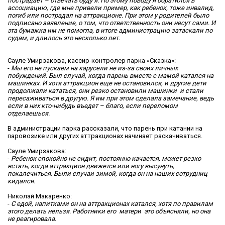
пострадает – отвечать буду я. По этому поводу я обратился в
ассоциацию, где мне привели пример, как ребенок, тоже инвалид,
погиб или пострадал на аттракционе. При этом у родителей было
подписано заявление, о том, что ответственность они несут сами. И
эта бумажка им не помогла, в итоге администрацию затаскали по
судам, и длилось это несколько лет.
Сауле Умирзакова, кассир-контролер парка «Сказка»:
-
Мы его не пускаем на карусели не из-за своих личных
побуждений. Был случай, когда парень вместе с мамой катался на
машинках. И хотя аттракцион еще не остановился, и другие дети
продолжали кататься, они резко остановили машинки и стали
пересаживаться в другую. Я им при этом сделала замечание, ведь
если в них кто-нибудь въедет – благо, если переломом
отделаешься.
В администрации парка рассказали, что парень при катании на
паровозике или других аттракционах начинает раскачиваться.
Сауле Умирзакова:
-
Ребенок спокойно не сидит, постоянно качается, может резко
встать, когда аттракцион движется или ногу высунуть,
покалечиться. Были случаи зимой, когда он на наших сотрудниц
кидался.
Николай Макаренко:
-
С едой, напитками он на аттракционах катался, хотя по правилам
этого делать нельзя. Работники его матери это объясняли, но она
не реагировала.