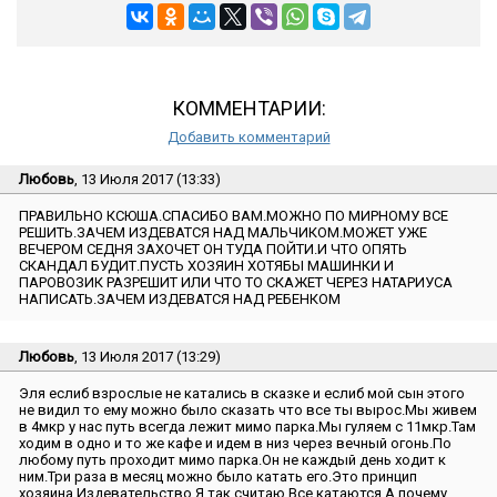
КОММЕНТАРИИ:
Добавить комментарий
Любовь
, 13 Июля 2017 (13:33)
ПРАВИЛЬНО КСЮША.СПАСИБО ВАМ.МОЖНО ПО МИРНОМУ ВСЕ
РЕШИТЬ.ЗАЧЕМ ИЗДЕВАТСЯ НАД МАЛЬЧИКОМ.МОЖЕТ УЖЕ
ВЕЧЕРОМ СЕДНЯ ЗАХОЧЕТ ОН ТУДА ПОЙТИ.И ЧТО ОПЯТЬ
СКАНДАЛ БУДИТ.ПУСТЬ ХОЗЯИН ХОТЯБЫ МАШИНКИ И
ПАРОВОЗИК РАЗРЕШИТ ИЛИ ЧТО ТО СКАЖЕТ ЧЕРЕЗ НАТАРИУСА
НАПИСАТЬ.ЗАЧЕМ ИЗДЕВАТСЯ НАД РЕБЕНКОМ
Любовь
, 13 Июля 2017 (13:29)
Эля еслиб взрослые не катались в сказке и еслиб мой сын этого
не видил то ему можно было сказать что все ты вырос.Мы живем
в 4мкр у нас путь всегда лежит мимо парка.Мы гуляем с 11мкр.Там
ходим в одно и то же кафе и идем в низ через вечный огонь.По
любому путь проходит мимо парка.Он не каждый день ходит к
ним.Три раза в месяц можно было катать его.Это принцип
хозяина.Издевательство.Я так считаю.Все катаются.А почему