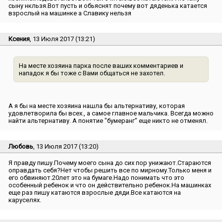
сыну нкльзя.Вот пусть и обьяснят почему вот дяденька катается
взрослый на машинке а Славику нельзя
Ксения
, 13 Июля 2017 (13:21)
На месте хозяина парка после ваших комментариев и
нападок я бы тоже с Вами общаться не захотел.
А я бы на месте хозяина нашла бы альтернативу, которая
удовлетворила бы всех., а самое главное мальчика. Всегда можно
найти альтернативу. А понятие ″бумеранг″ еще никто не отменял.
Любовь
, 13 Июля 2017 (13:20)
Я правду пишу.Почему моего сына до сих пор унижают.Стараются
оправдать себя?Нет чтобы решить все по мирному.Только меня и
его обвиняют.20лет это на бумаге.Надо понимать что это
особенный ребенок и что он действительно ребенок.На машинках
еще раз пишу катаются взрослые дяди.Все катаются на
каруселях.