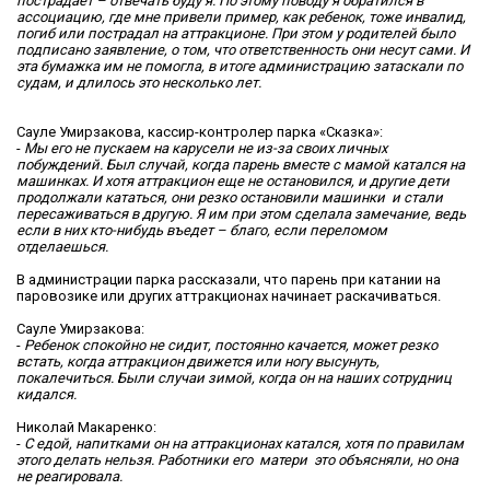
пострадает – отвечать буду я. По этому поводу я обратился в
ассоциацию, где мне привели пример, как ребенок, тоже инвалид,
погиб или пострадал на аттракционе. При этом у родителей было
подписано заявление, о том, что ответственность они несут сами. И
эта бумажка им не помогла, в итоге администрацию затаскали по
судам, и длилось это несколько лет.
Сауле Умирзакова, кассир-контролер парка «Сказка»:
-
Мы его не пускаем на карусели не из-за своих личных
побуждений. Был случай, когда парень вместе с мамой катался на
машинках. И хотя аттракцион еще не остановился, и другие дети
продолжали кататься, они резко остановили машинки и стали
пересаживаться в другую. Я им при этом сделала замечание, ведь
если в них кто-нибудь въедет – благо, если переломом
отделаешься.
В администрации парка рассказали, что парень при катании на
паровозике или других аттракционах начинает раскачиваться.
Сауле Умирзакова:
-
Ребенок спокойно не сидит, постоянно качается, может резко
встать, когда аттракцион движется или ногу высунуть,
покалечиться. Были случаи зимой, когда он на наших сотрудниц
кидался.
Николай Макаренко:
-
С едой, напитками он на аттракционах катался, хотя по правилам
этого делать нельзя. Работники его матери это объясняли, но она
не реагировала.