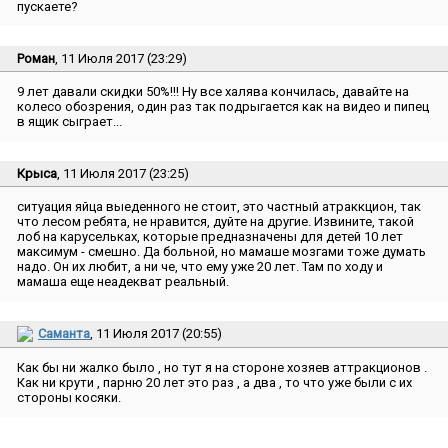
пускаете?
Роман
, 11 Июля 2017 (23:29)
9 лет давали скидки 50%!!! Ну все халява кончилась, давайте на
колесо обозрения, один раз так подрыгается как на видео и пипец
в ящик сыграет...
Крыса
, 11 Июля 2017 (23:25)
ситуация яйца выеденного не стоит, это частный атраккцион, так
что лесом ребята, не нравится, дуйте на другие. Извините, такой
лоб на карусельках, которые предназначены для детей 10 лет
максимум - смешно. Да больной, но мамаше мозгами тоже думать
надо. Он их любит, а ни че, что ему уже 20 лет. Там по ходу и
мамаша еще неадекват реальный.
Саманта
, 11 Июля 2017 (20:55)
Как бы ни жалко было , но тут я на стороне хозяев аттракционов .
Как ни крути , парню 20 лет это раз , а два , то что уже были с их
стороны косяки.