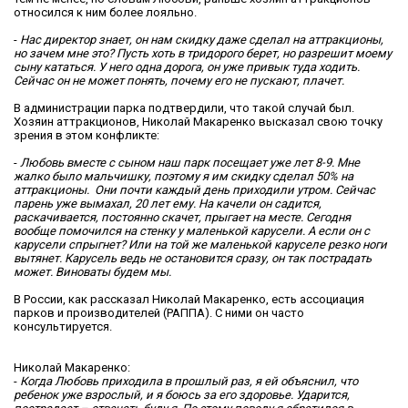
относился к ним более лояльно.
-
Нас директор знает, он нам скидку даже сделал на аттракционы,
но зачем мне это? Пусть хоть в тридорого берет, но разрешит моему
сыну кататься. У него одна дорога, он уже привык туда ходить.
Сейчас он не может понять, почему его не пускают, плачет.
В администрации парка подтвердили, что такой случай был.
Хозяин аттракционов, Николай Макаренко высказал свою точку
зрения в этом конфликте:
-
Любовь вместе с сыном наш парк посещает уже лет 8-9. Мне
жалко было мальчишку, поэтому я им скидку сделал 50% на
аттракционы. Они почти каждый день приходили утром. Сейчас
парень уже вымахал, 20 лет ему. На качели он садится,
раскачивается, постоянно скачет, прыгает на месте. Сегодня
вообще помочился на стенку у маленькой карусели. А если он с
карусели спрыгнет? Или на той же маленькой каруселе резко ноги
вытянет. Карусель ведь не остановится сразу, он так пострадать
может. Виноваты будем мы.
В России, как рассказал Николай Макаренко, есть ассоциация
парков и производителей (РАППА). С ними он часто
консультируется.
Николай Макаренко:
-
Когда Любовь приходила в прошлый раз, я ей объяснил, что
ребенок уже взрослый, и я боюсь за его здоровье. Ударится,