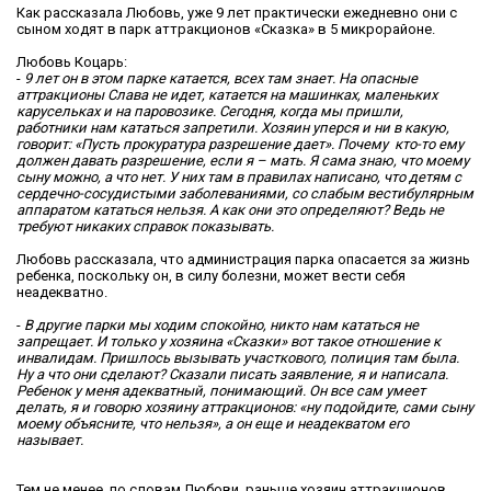
Как рассказала Любовь, уже 9 лет практически ежедневно они с
сыном ходят в парк аттракционов «Сказка» в 5 микрорайоне.
Любовь Коцарь:
-
9 лет он в этом парке катается, всех там знает. На опасные
аттракционы Слава не идет, катается на машинках, маленьких
карусельках и на паровозике. Сегодня, когда мы пришли,
работники нам кататься запретили. Хозяин уперся и ни в какую,
говорит: «Пусть прокуратура разрешение дает». Почему кто-то ему
должен давать разрешение, если я – мать. Я сама знаю, что моему
сыну можно, а что нет. У них там в правилах написано, что детям с
сердечно-сосудистыми заболеваниями, со слабым вестибулярным
аппаратом кататься нельзя. А как они это определяют? Ведь не
требуют никаких справок показывать.
Любовь рассказала, что администрация парка опасается за жизнь
ребенка, поскольку он, в силу болезни, может вести себя
неадекватно.
-
В другие парки мы ходим спокойно, никто нам кататься не
запрещает. И только у хозяина «Сказки» вот такое отношение к
инвалидам. Пришлось вызывать участкового, полиция там была.
Ну а что они сделают? Сказали писать заявление, я и написала.
Ребенок у меня адекватный, понимающий. Он все сам умеет
делать, я и говорю хозяину аттракционов: «ну подойдите, сами сыну
моему объясните, что нельзя», а он еще и неадекватом его
называет.
Тем не менее, по словам Любови, раньше хозяин аттракционов