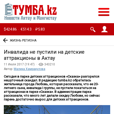
$424.86
€514.3
₽5.83
·
·
ЖИЗНЬ РЕГИОНА
Инвалида не пустили на детские
аттракционы в Актау
11 Июля 2017 (19:47) ·
343210
Автор:
Малика Хамракулова
Сегодня в парке детских аттракционов «Сказка» разгорелся
нешуточный скандал. В редакцию
tumba
.
kz
обратилась
жительница города Любовь, которая рассказала, что ее 20-
летнего сына, инвалида
I
группы, не пустили покататься на
аттракционах в парке «Сказка». В администрации парка
рассказали, что много лет делали скидку Любови, но сейчас
парень достаточно вырос для детских аттракционов.