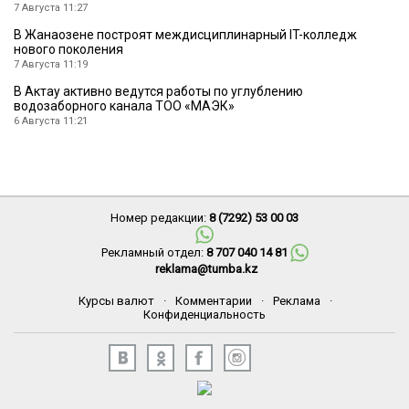
7 Августа 11:27
В Жанаозене построят междисциплинарный IT-колледж
нового поколения
7 Августа 11:19
В Актау активно ведутся работы по углублению
водозаборного канала ТОО «МАЭК»
6 Августа 11:21
Номер редакции:
8 (7292) 53 00 03
Рекламный отдел:
8 707 040 14 81
reklama@tumba.kz
Курсы валют
·
Комментарии
·
Реклама
·
Конфиденциальность