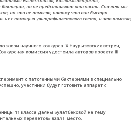
измы Escherichiacoli, Bacilluslicheniformis,
е бактерии, но не представляют опасности. Сначала мы
в, но это не помогло, потому что они быстро
ь их с помощью ультрафиолетового света, и это помогло,
о жюри научного конкурса ІХ Наурызовских встреч,
Конкурсная комиссия удостоила авторов проекта ІІІ
сперимент с патогенными бактериями в специально
успешно, участники будут готовить аппарат с
ченицы 11 класса Даяны Булатбековой на тему
альных перелётов» взял ІІ место.