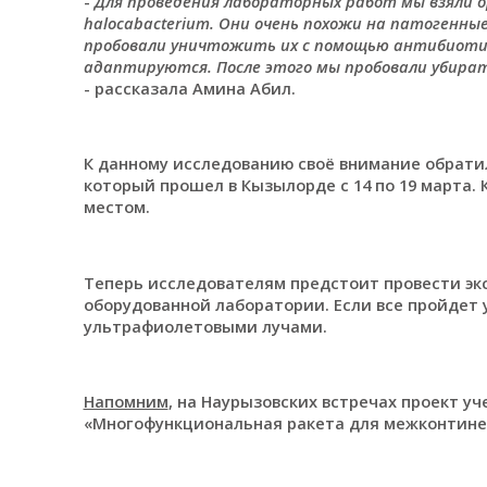
-
Для проведения лабораторных работ мы взяли орган
halocabacterium. Они очень похожи на патогенны
пробовали уничтожить их с помощью антибиотико
адаптируются. После этого мы пробовали убират
- рассказала Амина Абил.
К данному исследованию своё внимание обратил
который прошел в Кызылорде с 14 по 19 марта. 
местом.
Теперь исследователям предстоит провести эк
оборудованной лаборатории. Если все пройдет 
ультрафиолетовыми лучами.
Напомним
, на Наурызовских встречах проект у
«Многофункциональная ракета для межконтинент