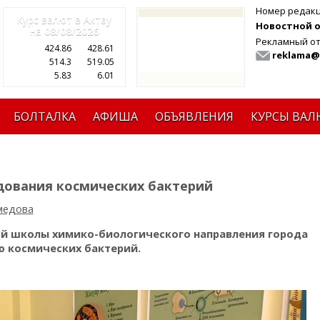
Номер редак
Курс валют в Актау
Новостной от
на
08/08/2026
Рекламный от
424.86
428.61
reklama@
514.3
519.05
5.83
6.01
БОЛТАЛКА
АФИША
ОБЪЯВЛЕНИЯ
КУРСЫ ВАЛ
дования космических бактерий
медова
ой школы химико-биологического направления города
ю космических бактерий.