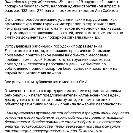
Жанибек в городе Жанаозен). В
ыявлено 29 нарушений правил
пожарной безопасности, наложен административной штраф в
размере 132 тыс. 275 тенге, - прокомментировал Аян Сабихов.
С его слов, особое внимание уделяли таким нарушениям, как
временное хранение горючих материалов в торговых залах,
неисправная система автоматической пожарной сигнализации,
загромождение эвакуационных путей, несоответствие проектно-
сметной документации пожарной сигнализациии др.
Сотрудниками районных и городских подразделений
Департамента в порядке оказания практической помощи
проведено практическое учение на объекте с массовым
пребыванием людей. Кроме того, сотрудники ведомства
проводят инструктаж работников данных объектов по
соблюдению правил пожарной безопасности и действиям на
случай возникновения пожара.
Все результаты публикуются в местных СМИ.
Отмечено также, что с предпринимателями и представителями
региональных палат предпринимателей «Атамекен» проведены
два круглых стола, на которых руководителям торговых
объектовразъясняли нормы и правила пожарной безопасности.
- Мы призываем руководителей объектов и граждан очень серьезно
отнестись к этой проблеме, строго соблюдать правила пожарной
безопасности. Особое внимание следует обратить на состояние
электрического хозяйства, путей эвакуации исистем пожарной
сигнализации, эвакуационных выходов. Помните, что