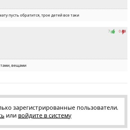
мату пусть обратится, трое детей все таки
7
0
ктами, вещами
лько зарегистрированные пользователи.
сь
или
войдите в систему