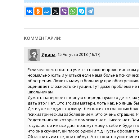
КОММЕНТАРИИ:
Ирина
, 15 Августа 2018 (16:17)
Если человек стоит на учете в психоневрологическом д
нормально жить и учиться если мама больна психичес
обострения. Ложить маму в больницу при обострениях.
оценивает сложность ситуации. Тут даже проблема не 
школьникам.
Думать наверное в первую очередь нужно о детях, их
дать это? Нет. Это эгоизм матери. Хоть как, но лишь бы
Дети уже не один год живут без каких то головных боле
психиатрическим заболеванием. Это очень страшно. Ра
Родственников которые помогают нет. Никого нет. Заче
государство им все даст возьмут маму к себе и будет 
что она скучает, ей плохо одной и т.д. Пусть оформит п
Объяснить им все, они поймут. А это опять купите мне к