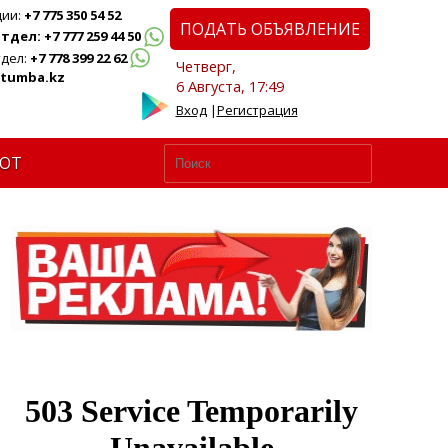
ции:
+7 775 350 54 52
ПОДАТЬ ОБЪЯВЛЕНИЕ
дел: +7 777 259 44 50
дел:
+7 778 399 22 62
Четверг,
tumba.kz
6 Августа, 17:49
Вход
|
Регистрация
ЮТ