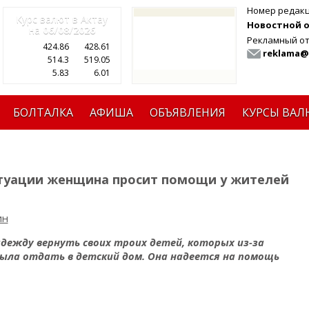
Номер редак
Курс валют в Актау
Новостной от
на
06/08/2026
Рекламный от
424.86
428.61
reklama@
514.3
519.05
5.83
6.01
БОЛТАЛКА
АФИША
ОБЪЯВЛЕНИЯ
КУРСЫ ВАЛ
итуации женщина просит помощи у жителей
ин
дежду вернуть своих троих детей, которых из-за
ла отдать в детский дом. Она надеется на помощь