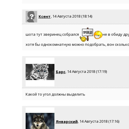
Ксент
, 14 Августа 2018 (18:14)
шота тут зверинец собрался
не в обиду дру
хотя бы однокомнатную можно подобрать, вон скольк
Барс
, 14 Августа 2018 (17:19)
Какой то угол должны выделить
Январский
, 14 Августа 2018 (17:16)