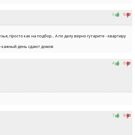
3
0
зья, просто как на подбор... А по делу верно гутарите - квартиру
о кажный день сдают домов
4
0
7
0