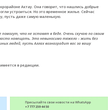
крорайоне Актау. Она говорит, что нашлись добрые
огли устроиться. Но это временное жилье. Сейчас
у, пусть даже самую маленькую.
е помогут, что не оставят в беде. Очень скучаю по своим
их часто навещать. Это невыносимо тяжело – жить без
шных людей, пусть Аллах вознаградит вас за вашу
 имеется в редакции.
Присылайте свои новости на WhatsApp
+7 777 259 44 50