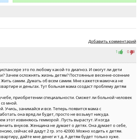
Добавить комментарий
1
0
испансере это по любому какой-то диагноз. И смогут ли дети
ки? Зачем осложнять жизнь детям? Постоянные весенне-осенние
 Жить самим. Думать об всем самим. Мне кажется мамочка не
квартире и деньгах. Тут больная мама создаст проблему детям
 учебе, приобретении специальности. Сможет ли больной человек
 со мной.
й. Учись, занимайся и все. Теперь появится мама с
ботать она вряд ли будет, просто не возьмут никуда.
м этот извиняюсь гемморой . Пусть вырастут. И когда
нянчить внуков. Женщина не думает о детях. Она думает о себе,
енсию, сейчас ей дадут 2 гр. это 42000. Можно ходить к детям.
вартиру, дайте мне денег и т.д. А детям будет только хуже.