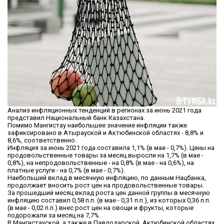
Анализ инфляционных тенденций в регионах за июнь 2021 года
представил Национальный банк Казахстана.
Помимо Мангистау наибольшее значение инфляции также
зафиксировано в Атырауской и Актюбинской областях - 8,8% и
8,6%, соответственно.
Инфляция за июнь 2021 года составила 1,1% (в мае - 0,7%). Цены на
продовольственные товары за месяц выросли на 1,7% (в мае -
0,8%), на непродовольственные - на 0,8% (в мае - на 0,6%), на
платные услуги - на 0,7% (в мае - 0,7%).
Наибольший вклад в месячную инфляцию, по данным Нацбанка,
продолжает вносить рост цен на продовольственные товары.
За прошедший месяц вклад роста цен данной группы в месячную
инфляцию составил 0,58 п.п. (в мае - 0,31 п.п.), из которых 0,36 п.п.
(в мае - 0,02 п.п.) внес рост цен на овощи и фрукты, которые
подорожали за месяц на 7,7%.
В Мангистауской, а также в Павлодарской, Актюбинской областях,