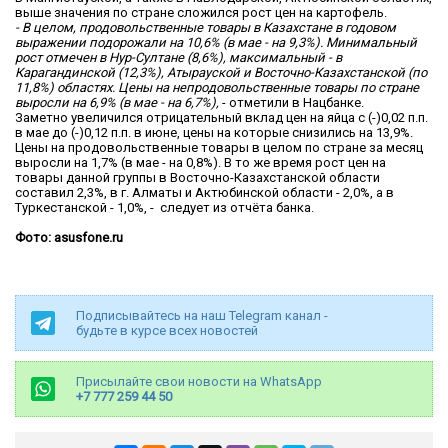
выше значения по стране сложился рост цен на картофель.
- В целом, продовольственные товары в Казахстане в годовом
выражении подорожали на 10,6% (в мае - на 9,3%). Минимальный
рост отмечен в Нур-Султане (8,6%), максимальный - в
Карагандинской (12,3%), Атырауской и Восточно-Казахстанской (по
11,8%) областях. Цены на непродовольственные товары по стране
выросли на 6,9% (в мае - на 6,7%),
- отметили в Нацбанке.
Заметно увеличился отрицательный вклад цен на яйца с (-)0,02 п.п.
в мае до (-)0,12 п.п. в июне, цены на которые снизились на 13,9%.
Цены на продовольственные товары в целом по стране за месяц
выросли на 1,7% (в мае - на 0,8%). В то же время рост цен на
товары данной группы в Восточно-Казахстанской области
составил 2,3%, в г. Алматы и Актюбинской области - 2,0%, а в
Туркестанской - 1,0%, - следует из отчёта банка.
Фото: asusfone.ru
Подписывайтесь на наш Telegram канал -
будьте в курсе всех новостей
Присылайте свои новости на WhatsApp
+7 777 259 44 50