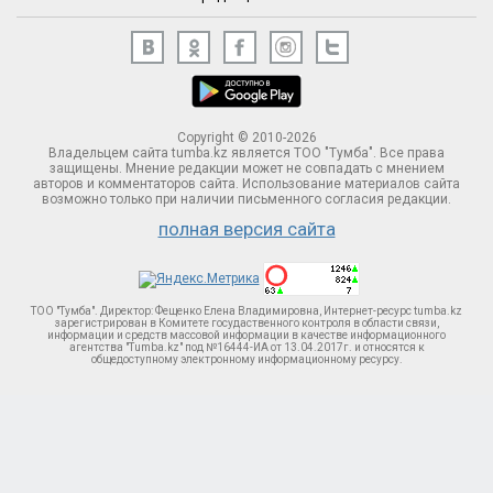
Copyright © 2010-2026
Владельцем сайта tumba.kz является ТОО "Тумба". Все права
защищены. Мнение редакции может не совпадать с мнением
авторов и комментаторов сайта. Использование материалов сайта
возможно только при наличии письменного согласия редакции.
полная версия сайта
ТОО "Тумба". Директор: Фещенко Елена Владимировна, Интернет-ресурс tumba.kz
зарегистрирован в Комитете госудаственного контроля в области связи,
информации и средств массовой информации в качестве информационного
агентства "Tumba.kz" под №16444-ИА от 13.04.2017г. и относятся к
общедоступному электронному информационному ресурсу.