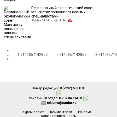
Региональный экологический совет
Мангистау пополнился новыми
специалистами
20 Мая 14:04 ·
4446
«
..
1.7142857142857
2.7142857142857
3.71428571
»
Номер редакции:
8 (7292) 53 00 03
Рекламный отдел:
8 707 040 14 81
reklama@tumba.kz
Курсы валют
·
Комментарии
·
Реклама
·
Конфиденциальность