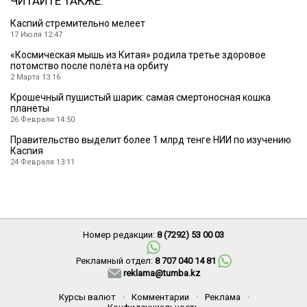
ЧИТАЙТЕ ТАКЖЕ:
Каспий стремительно мелеет
17 Июля 12:47
«Космическая мышь из Китая» родила третье здоровое
потомство после полёта на орбиту
2 Марта 13:16
Крошечный пушистый шарик: самая смертоносная кошка
планеты
26 Февраля 14:50
Правительство выделит более 1 млрд тенге НИИ по изучению
Каспия
24 Февраля 13:11
Номер редакции:
8 (7292) 53 00 03
Рекламный отдел:
8 707 040 14 81
reklama@tumba.kz
Курсы валют
·
Комментарии
·
Реклама
·