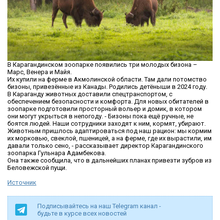
В Карагандинском зоопарке появились три молодых бизона –
Марс, Венера и Майя.
Их купили на ферме в Акмолинской области. Там дали потомство
бизоны, привезённые из Канады. Родились детёныши в 2024 году.
В Караганду животных доставили спецтранспортом, с
обеспечением безопасности и комфорта. Для новых обитателей в
зоопарке подготовили просторный вольер и домик, в котором
они могут укрыться в непогоду. - Бизоны пока ещё ручные, не
боятся людей. Наши сотрудники заходят к ним, кормят, убирают.
Животным пришлось адаптироваться под наш рацион: мы кормим
их морковью, свеклой, пшеницей, а на ферме, где их вырастили, им
давали только сено, - рассказывает директор Карагандинского
зоопарка Гульнара Адамбекова.
Она также сообщила, что в дальнейших планах привезти зубров из
Беловежской пущи.
Источник
Подписывайтесь на наш Telegram канал -
будьте в курсе всех новостей