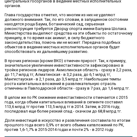
центральных госорганов в ведение местных исполнительных
органов.
Глава государства отметил, что многим из них не уделяют
должного внимания. Так, по его словам, в запущенном состоянии
находятся роща Баума, Ботанический сад, серьезная
реконструкция требуется Дворцу спорта имени Балуана Шолака.
Министерства выделяют средства на эти объекты по остаточному
принципу, в то время как акимат, в силу бюджетного
законодательства, помочь им не может. Передача подобных
объектов в ведение местных исполнительных органов будет
способствовать их дальнейшему развитию.
В прочих регионах (кроме ВКО) отмечен прирост. Так, к примеру,
значительное увеличение инвестактивности зафиксировано в
тройке регионов-лидеров: Акмолинская область - сразу в 2,2 раза,
до 11,7 млрд тг, Алматинская - в 3,2 раза, до 6,1 млрд тг,
Мангистауская - в 2,1 раза, до 3,5 млрд тг. Наибольшие темпы
роста капитальных вложений в развлекательную отрасль
отмечены в Павлодарской области - сразу в 7 раз, до 1,6 млрд тг.
В целом же по РК снижение инвестактивности отмечается с 2015
года, когда объем капитальных вливаний в сегменте составил
113,6 млрд тг против 113,5 млрд тг в 2014. Затем, в 2016 году,
последовал еще более резкий спад - скачком до 68,8 млрд тг.
Доля инвестиций в искусство и развлечения составила по итогам
прошлого года всего 0,9% от всего объема капвложений по РК,
против 1,6-1,7% в 2015-2014 годах и почти 2% - в 2012 году.