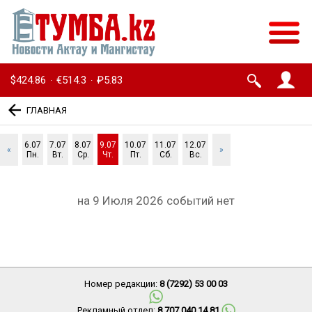
$424.86
€514.3
₽5.83
·
·
ГЛАВНАЯ
6.07
7.07
8.07
9.07
10.07
11.07
12.07
«
»
Пн.
Вт.
Ср.
Чт.
Пт.
Сб.
Вс.
на 9 Июля 2026 событий нет
Номер редакции:
8 (7292) 53 00 03
Рекламный отдел:
8 707 040 14 81