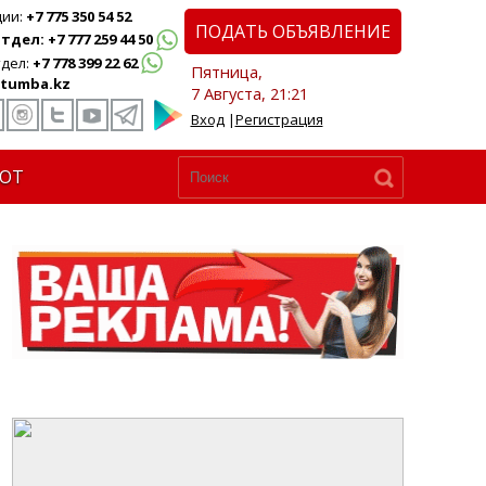
ции:
+7 775 350 54 52
ПОДАТЬ ОБЪЯВЛЕНИЕ
дел: +7 777 259 44 50
дел:
+7 778 399 22 62
Пятница,
tumba.kz
7 Августа, 21:21
Вход
|
Регистрация
ЮТ