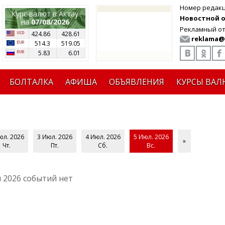
Номер редак
Курс валют в Актау
Новостной от
на
07/08/2026
Рекламный от
424.86
428.61
reklama@
514.3
519.05
5.83
6.01
БОЛТАЛКА
АФИША
ОБЪЯВЛЕНИЯ
КУРСЫ ВАЛ
юл. 2026
3 Июл. 2026
4 Июл. 2026
5 Июл. 2026
»
Чт.
Пт.
Сб.
Вс.
 2026 событий нет