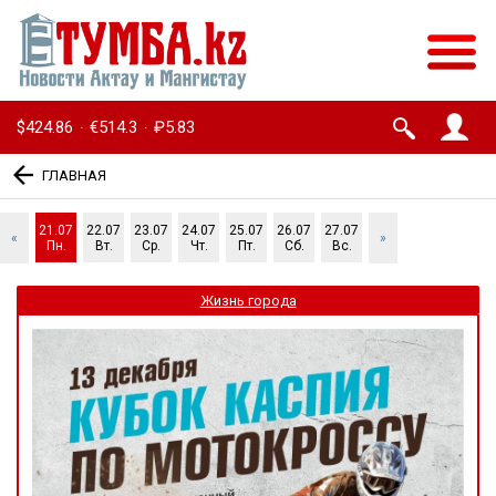
$424.86
€514.3
₽5.83
·
·
ГЛАВНАЯ
21.07
22.07
23.07
24.07
25.07
26.07
27.07
«
»
Пн.
Вт.
Ср.
Чт.
Пт.
Сб.
Вс.
Жизнь города